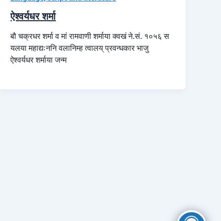
ऐश्वर्यधर शर्मा
बौ चक्रधर शर्मा व मां रामवाणी शर्माया क्वखं ने.सं. १०५६ स
यलया महाद्यःननि वलानिम्ह त्वालय् प्रवन्धकार भाजु
ऐश्वर्यधर शर्माया जन्म