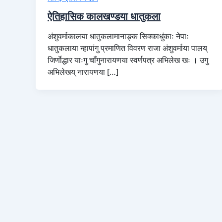
ऐतिहासिक कालखण्डया धातुकला
अंशुवर्माकालया धातुकलामानाङ्क सिक्काधुंकाः नेपाः
धातुकलाया न्हापांगु प्रमाणित विवरण राजा अंशुवर्माया पालय्
जिर्णाेद्धार याःगु चाँगुनारायणया स्वर्णपत्र अभिलेख खः । उगु
अभिलेखय् नारायणया […]