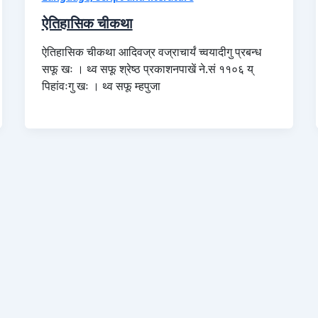
ऐतिहासिक चीकथा
ऐतिहासिक चीकथा आदिवज्र वज्राचार्यं च्वयादीगु प्रबन्ध
सफू खः । थ्व सफू श्रेष्ठ प्रकाशनपाखें ने.सं ११०६ य्
पिहांवःगु खः । थ्व सफू म्हपुजा