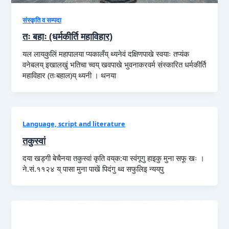
संस्कृति व सम्पदा
तः बहाः (धर्मकीर्ति महाविहार)
यल लाय्‌कुलिं महापालया प्यकालँय्‌ थ्यनेवं दक्षिणपाखे स्वयाः तप्यंक
वनेबलय्‌ इखालखुं भतिचा च्वय्‌ खवपाखे भुवनाकरवर्म संस्कारित धर्मकीर्ति
महाविहार (तःबहाल)य्‌ थ्यनी । थनया
Language, script and literature
तकुस्वां
दया खड्गी बेचैनया तकुस्वां कृति वय्‌क:या स्वंगूगु हाइकु मुना सफू खः ।
ने.सं.११२४ य् पासा मुना पाखें पिदंगु थ्व सफुलिइ न्यय्‌पु