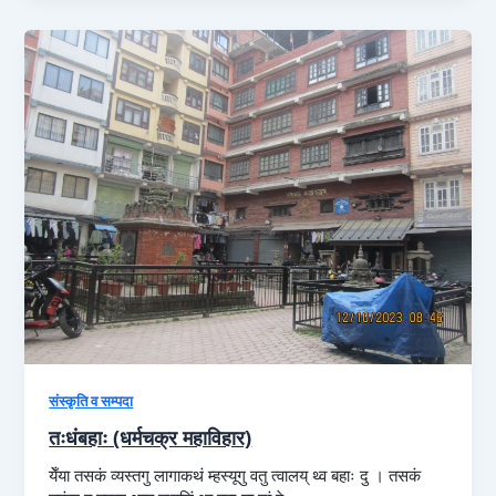
संस्कृति व सम्पदा
तःधंबहाः (धर्मचक्र महाविहार)
येँया तसकं व्यस्तगु लागाकथं म्हस्यूगु वतु त्वालय्‌ थ्व बहाः दु । तसकं