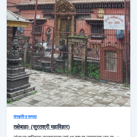
संस्कृति व सम्पदा
तक्षेबाहाः (सुरतश्री महाविहार)
नांजाःम्ह तान्त्रिक सुरतबज्रया नामं थ्व बहाःया नामाकरण जूगु खः ।