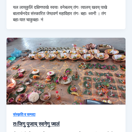
यल लाय्‌कुलिं दक्षिणपाखे स्वयाः वनेबलय्‌ तंगः त्वालय्‌ खवय्‌ पाखे
बालार्चनदेव संस्कारित जेष्ठवर्ण महाविहार तंगः बहाः थ्यनी । तंग
बहाःयात चाकुबहाः नं
संस्कृति व सम्पदा
तःजिगु पुजाय् स्वनेगु ज्वलं