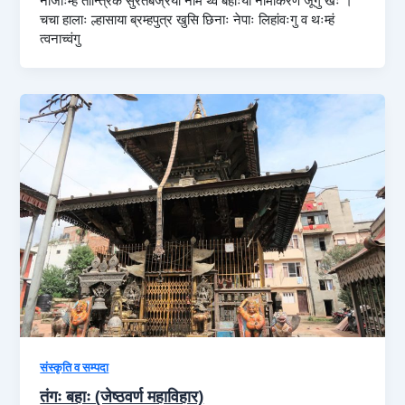
चचा हालाः ल्हासाया ब्रम्हपुत्र खुसि छिनाः नेपाः लिहांवःगु व थःम्हं
त्वनाच्वंगु
संस्कृति व सम्पदा
तंगः बहाः (जेष्ठवर्ण महाविहार)