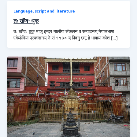
Language, script and literature
तः खँग्वः धुकू
तः खँग्वः धुकू भाजु इन्द्र मालीया संकलन व सम्पादनय् नेपालभाषा
एकेडेमिया प्रकाशनय् ने.सं ११३० य् पिदंगु छगू हे भाषाया कोश […]