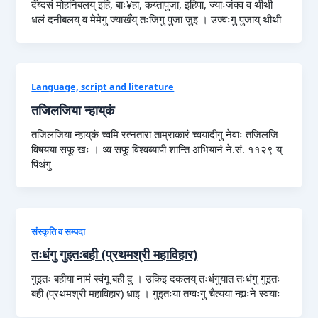
दँय्दसं मोहनिबलय् इहि, बाः¥हा, कय्तापुजा, इहिपा, ज्याःजंक्व व थीथी
धलं दनीबलय् व मेमेगु ज्याखँय् तःजिगु पुजा जुइ । उज्वःगु पुजाय् थीथी
Language, script and literature
तजिलजिया न्हाय्‌कं
तजिलजिया न्हाय्‌कं च्वमि रत्नतारा ताम्राकारं च्वयादीगु नेवाः तजिलजि
विषयया सफू खः । थ्व सफू विश्वब्यापी शान्ति अभियानं ने.सं. ११२९ य्
पिथंगु
संस्कृति व सम्पदा
तःधंगु गुइतःबही (प्रथमश्री महाविहार)
गुइतः बहीया नामं स्वंगू बही दु । उकिइ दकलय्‌ तःधंगुयात तःधंगु गुइतः
बही (प्रथमश्री महाविहार) धाइ । गुइतःया तग्वःगु चैत्यया न्ह्यःने स्वयाः