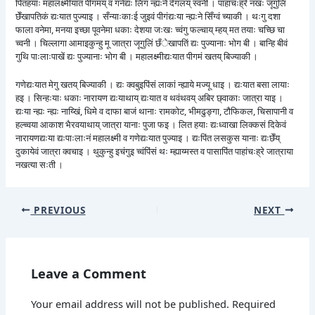
पितहयाः महालक्ष्मीयात पीगमय् व गनेद्यः लिगं न्ह्यःने देगलय् स्वनी । पाहांचःह्रे नखः जूगुलिं
छेँखापतिकं द्यःयात पुज्याइ । सँन्याःकाःई जुइवं पीगंद्यःया न्ह्यःने सिँग्वं च्याकी । थःगु दशा
फाला वनेमा, मनया इच्छा पूवनेमा धकाः देशया जःखः च्वंगु फल्चाय् म्हय् मत तयाः चच्छि चा
च्वनी । चिल्लागा आमाइकुन्हु मू जात्रा जूगुलिं छँेखापतिं द्यः पुज्यानाः भोग बी । बान्हि बीवं
गुथि पाःलाःपाखें द्यः पुज्यानाः भोग बी । महालक्ष्मीद्यःयात पीगमं खतय् बिज्याकी ।
गणेद्यःयात मेगु खतय् बिज्याकी । द्यः क्वबुइपिंसं लाकां न्ह्याये मज्यू धाइ । द्यःयात बसा लायाः
हइ । सिन्हःयाः धकाः नारायण द्यःयाथाय् द्यःयात व थवंथवय् अबिर छ्वाकाः जात्रा याइ ।
द्यःया न्ह्यः न्ह्यः नाय्खिं, धिमे व दाफा बाजं थानाः रामकोट, भीमढुङ्गा, टौफिकल, चिसापानी व
हल्च्वया आकाश भैरवयाथाय् जात्रा यानाः पुजा फइ । लित हयाः द्यःध्वाखा लिक्कसं दिकेवं
नारायणद्यःया द्यःपाःलाःनं महालक्ष्मी व गणेद्यःयात पुज्याइ । द्यःपिंत लसकुस यानाः द्यःछेँय्
दुकायेवं जात्रा क्वचाइ । थुकुन्हु इचंगुइ च्वंपिंसं थः म्ह्याय्मस्त व पासापिंत पाहांचःह्रे जात्राया
नखत्या सःती ।
PREVIOUS
NEXT
Leave a Comment
Your email address will not be published.
Required