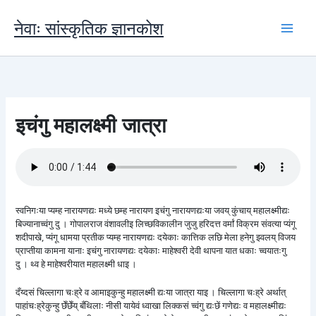
Skip
to
नेवाः सांस्कृतिक ज्ञानकोश
content
इचंगु महालक्ष्मी जात्रा
स्वनिगःया प्यम्ह नारायणद्यः मध्ये छम्ह नारायण इचंगु नारायणद्यःया जवय् कुंचाय् महालक्ष्मीद्यः
बिज्यानाच्वंगु दु । गोपालराज वंशावलीइ लिच्छविकालीन जुजु हरिदत्त वर्मां विक्रम संवत्या प्यंगू
शदीपाखे, प्यंगू धामया प्रतीक प्यम्ह नारायणद्यः दयेकाः कात्तिक लछि मेला हनेगु झ्वलय् विजय
प्राप्तीया कामना यानाः इचंगु नारायणद्यः दयेकाः माहेश्वरी देवी थापना यात धकाः च्वयातःगु
दु । थ्व हे माहेश्वरीयात महालक्ष्मी धाइ ।
दँय्दसं चिल्लागा चःह्रे व आमाइकुन्हु महालक्ष्मी द्यःया जात्रा याइ । चिल्लागा चःह्रे अर्थात्
पाहांचःह्रेकुन्हु छेँछेँय् बँथिलाः नीसी यायेवं ध्वाखा लिक्कसं च्वंगु द्यःछें गणेद्यः व महालक्ष्मीद्यः