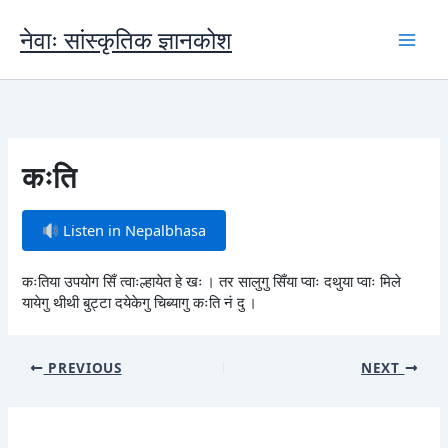
Skip
to
नेवाः सांस्कृतिक ज्ञानकोश
content
कःति
Listen in Nepalbhasa
कःतिया उपयोग सिँ त्वाःल्हायेत हे खः । तर सालुगु सिँया प्वाः दथुया प्वाः मिले
यायेगु थीथी बुट्टा दयेकेगु चिब्यागु कःति नं दु ।
PREVIOUS
NEXT