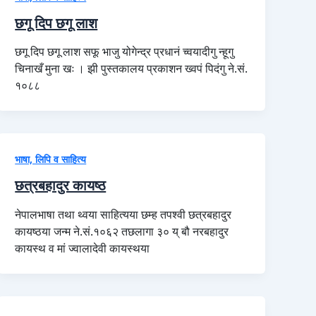
छगू दिप छगू लाश
छगू दिप छगू लाश सफू भाजु योगेन्द्र प्रधानं च्वयादीगु न्हूगु
चिनाखँ मुना खः । झी पुस्तकालय प्रकाशन ख्वपं पिदंगु ने.सं.
१०८८
भाषा, लिपि व साहित्य
छत्रबहादुर कायष्ठ
नेपालभाषा तथा थ्वया साहित्यया छम्ह तपश्वी छत्रबहादुर
कायष्ठया जन्म ने.सं.१०६२ तछलागा ३० य् बौ नरबहादुर
कायस्थ व मां ज्वालादेवी कायस्थया