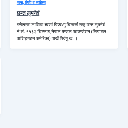
भाषा, लिपि व साहित्य
छन्त लुमनेवं
गणेशराम लाछिया च्वसां पिज्वःगु चिनाखँ सफू छन्त लुमनेवं
ने.सं. ११३२ चिल्लाय् नेपाल मण्डल फाउण्डेशन (सियाटल
वाशिङ्गटन अमेरिका) पाखें पिदंगु खः ।