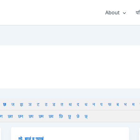
About
पर
छ
ज
झ
ञ
ट
ठ
ड
त
थ
द
ध
न
प
फ
ब
भ
म
ग
छत
छन
छप
छम
छव
छि
छु
छे
छ्
म्ये, बाजं व प्याखं