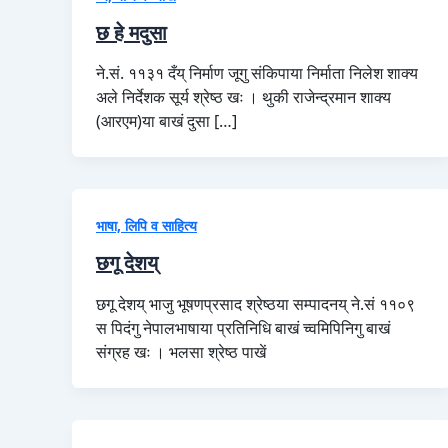
छ हे मदुसा
ने.सं. ११३१ दँय्‌ निर्माण जूगु संकिपाया निर्माता निलेश शाक्य
अले निर्देशक सूर्य श्रेष्ठ खः । थुकी राजेन्द्रमान शाक्य
(आरएम)या बाखं दुसा […]
भाषा, लिपि व साहित्य
छगू देशय्
छगू देशय् भाजु भूषणप्रसाद श्रेष्ठया सम्पादनय् ने.सं ११०९
स पिदंगु नेपालभाषाया प्रतिनिधि बाखं च्वमिपिनिगु बाखं
संग्रह खः । भलसा श्रेष्ठ पाखें