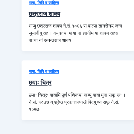
भाषा, लिपि व साहित्य
छत्रराज शाक्य
भाजु छत्रराज शाक्य ने.सं.१०६६ स पाल्पा तानसेनय् जन्म
जुयादीगु खः । वय्‌कःया मांया नां ज्ञानीमाया शाक्य खःसा
बाःया नां अनन्तराज शाक्य
भाषा, लिपि व साहित्य
छपाः चित्र
छपाः चित्रः बाखंमि पूर्ण पथिकया न्हय्पु बाखं मुना सफू खः ।
ने.सं. १०७७ य् श्रेष्ठ प्रकाशनपाखें पिदंगु थ्व सफू ने.सं.
१०७७