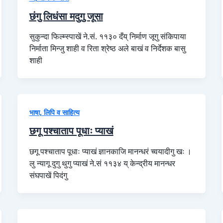
छंगु लिधंसा मदुगु जूसा
सुकुन्दा फिल्म्स्पाखें ने.सं. ११३० दँय्‌ निर्माण जूगु संकिपाया
निर्माता मिन्जु शाही व रिता श्रेष्ठ अले बाखं व निर्देशक बासु
शाही
भाषा, लिपि व साहित्य
छगू पश्चाताप पूधाः प्याखं
छगू पश्चाताप पूधाः प्याखं ज्ञानकाजि मानन्धरं च्वयादीगु खः ।
लु न्यागू दुगु थुगु प्याखं ने.सं ११३४ य् केन्द्रीय मानन्धर
संघपाखें पिदंगु