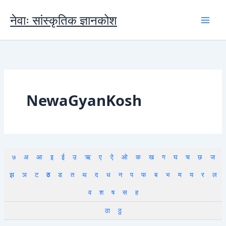
Skip
to
नेवाः सांस्कृतिक ज्ञानकोश
content
NewaGyanKosh
७
अ
आ
इ
ई
उ
ऋ
ए
ऐ
ओ
क
ख
ग
घ
च
छ
ज
झ
ञ
ट
ठ
ड
त
थ
द
ध
न
प
फ
ब
भ
म
य
र
ल
व
श
ष
स
ह
ठा
ठु