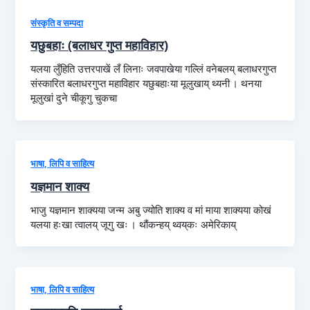
संस्कृति व सम्पदा
यछुबहाः (बलाधर गुप्त महाविहार)
यलया लुँहिति उत्तरपाखें लँ लिनाः जवपाखेया गल्लिं वनेबलय्‌ बलाधरगुप्त
संस्कारित बलाधरगुप्त महाविहार यछुबहाःया मूलुखाय्‌ थ्यनी । थनया
मूलुखां दुने चीकूगु चुकचा
भाषा, लिपि व साहित्य
यज्ञमान शाक्य
भाजु यज्ञमान शाक्यया जन्म अबु ज्योति शाक्य व मां माया शाक्यया कोखं
यलया हःखा त्वालय् जूगु खः । थौंकन्हय् थ्वय्‌कः अमेरिकाय्
भाषा, लिपि व साहित्य