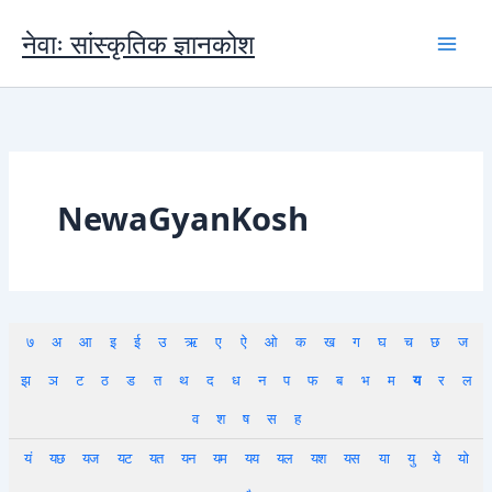
Skip
to
नेवाः सांस्कृतिक ज्ञानकोश
content
NewaGyanKosh
७
अ
आ
इ
ई
उ
ऋ
ए
ऐ
ओ
क
ख
ग
घ
च
छ
ज
झ
ञ
ट
ठ
ड
त
थ
द
ध
न
प
फ
ब
भ
म
य
र
ल
व
श
ष
स
ह
यं
यछ
यज
यट
यत
यन
यम
यय
यल
यश
यस
या
यु
ये
यो