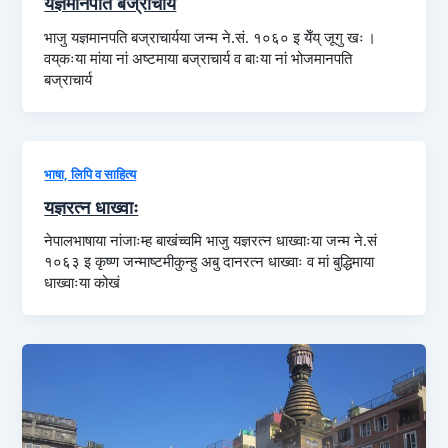
यज्ञमानपति बज्राचार्य
भाजु यज्ञमानपति बज्राचार्यया जन्म ने.सं. १०६० इ येँय् जूगु खः ।
वय्‌कःया मांया नां अष्टमाया बज्राचार्य व बाःया नां भोजमानपति
बज्राचार्य
भाषा, लिपि व साहित्य
यज्ञरत्न धाख्वाः
नेपालभाषाया नांजाःम्ह बाखंच्वमि भाजु यज्ञरत्न धाख्वाःया जन्म ने.सं
१०६३ इ कृष्ण जन्माष्टमीकुन्हु अबु दानरत्न धाख्वाः व मां बुद्धिमाया
धाख्वाःया कोखं