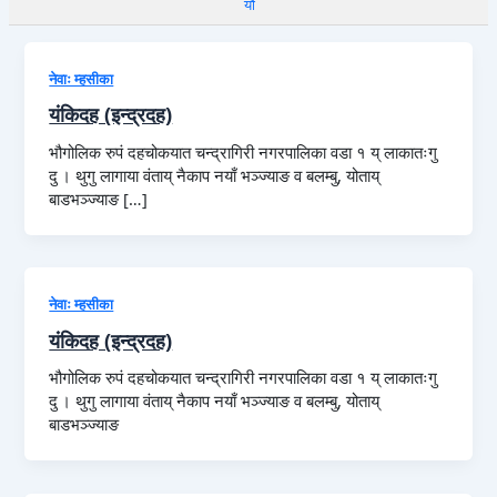
यौ
नेवाः म्हसीका
यंकिदह (इन्द्रदह)
भौगोलिक रुपं दहचोकयात चन्द्रागिरी नगरपालिका वडा १ य् लाकातःगु
दु । थुगु लागाया वंताय् नैकाप नयाँ भञ्ज्याङ व बलम्बु, योताय्
बाडभञ्ज्याङ […]
नेवाः म्हसीका
यंकिदह (इन्द्रदह)
भौगोलिक रुपं दहचोकयात चन्द्रागिरी नगरपालिका वडा १ य् लाकातःगु
दु । थुगु लागाया वंताय् नैकाप नयाँ भञ्ज्याङ व बलम्बु, योताय्
बाडभञ्ज्याङ