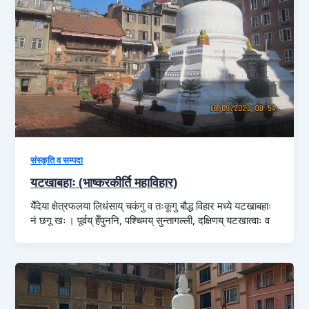
संस्कृति व सम्पदा
यटखाबहाः (भाष्करकीर्ति महाविहार)
येँदेया क्षेत्रफलया लिधंसाय्‌ चकंगु व तःकूगु बौद्ध विहार मध्ये यटखाबहाः
नं छगू खः । पूर्वय्‌ हेँपुननि, पश्चिमय्‌ सुन्तागल्ली, दक्षिणय्‌ यटखात्वाः व