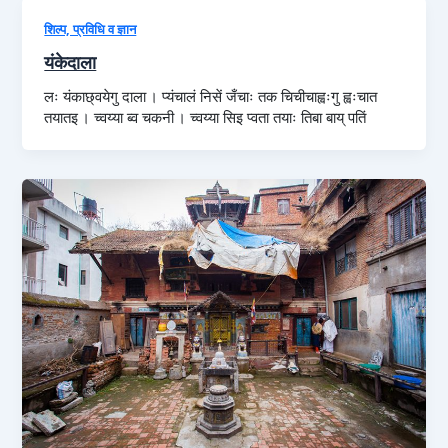
शिल्प, प्रविधि व ज्ञान
यंकेदाला
लः यंकाछ्वयेगु दाला । प्यंचालं निसें जँचाः तक चिचीचाह्वःगु ह्वःचात
तयातइ । च्वय्या ब्व चकनी । च्वय्या सिइ प्वता तयाः तिबा बाय् पतिं