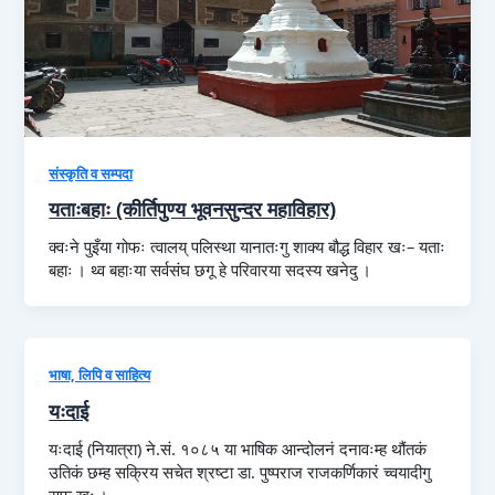
संस्कृति व सम्पदा
यताःबहाः (कीर्तिपुण्य भूवनसुन्दर महाविहार)
क्वःने पुइँया गोफः त्वालय्‌ पलिस्था यानातःगु शाक्य बौद्ध विहार खः– यताः
बहाः । थ्व बहाःया सर्वसंघ छगू हे परिवारया सदस्य खनेदु ।
भाषा, लिपि व साहित्य
यःदाई
यःदाई (नियात्रा) ने.सं. १०८५ या भाषिक आन्दोलनं दनावःम्ह थौंतकं
उतिकं छम्ह सक्रिय सचेत श्रष्टा डा. पुष्पराज राजकर्णिकारं च्वयादीगु
सफू खः ।