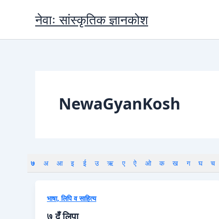
Skip
नेवाः सांस्कृतिक ज्ञानकोश
to
content
NewaGyanKosh
७
अ
आ
इ
ई
उ
ऋ
ए
ऐ
ओ
क
ख
ग
घ
च
भाषा, लिपि व साहित्य
७ दँ लिपा