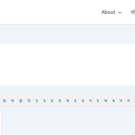
About
पर
छ
ज
झ
ञ
ट
ठ
ड
त
थ
द
ध
न
प
फ
ब
भ
म