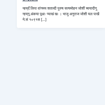
न्हय्‌दँ लिपा वांगमय शताव्दी पुरुष सत्यमोहन जोशीं च्वयादीगु
न्हय्‌गू अंकया पूधाः प्याखं खः । भाजु अनुराज जोशी यल पाखें
ने.सं १०९१स […]