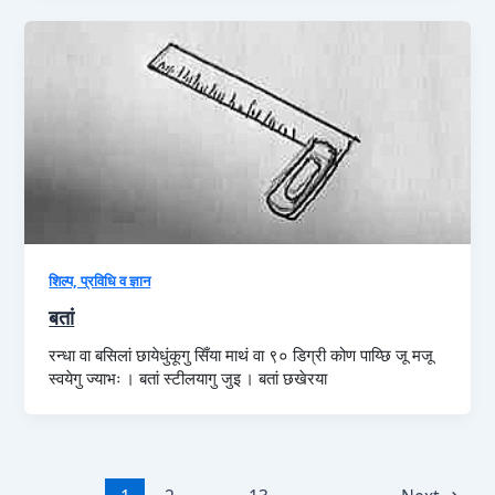
शिल्प, प्रविधि व ज्ञान
बतां
रन्धा वा बसिलां छायेधुंकूगु सिँया माथं वा ९० डिग्री कोण पाय्छि जू मजू
स्वयेगु ज्याभः । बतां स्टीलयागु जुइ । बतां छखेरया