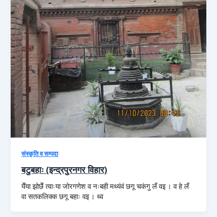
संस्कृति व सम्पदा
बटुबहाः (इन्द्रपुरनगर विहार)
येँया झोछेँ त्वाःया जोरगणेश व नःबही मथ्यंवं छगू चकंगु लँ वइ । व हे लँ
वा सतकलिक्क छगू बहाः वइ । थ्व