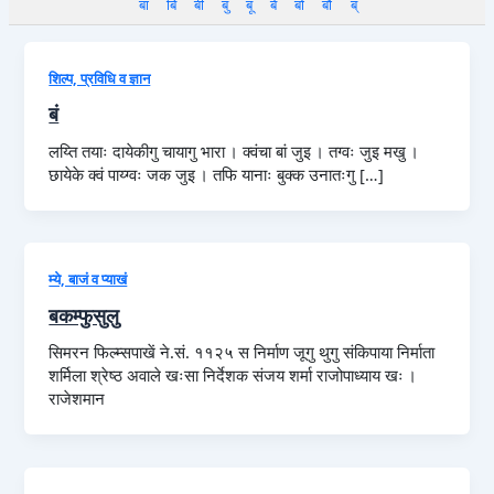
बा
बि
बी
बु
बू
बे
बो
बौ
ब्
शिल्प, प्रविधि व ज्ञान
बं
लय्ति तयाः दायेकीगु चायागु भारा । क्वंचा बां जुइ । तग्वः जुइ मखु ।
छायेके क्वं पाय्ग्वः जक जुइ । तफि यानाः बुक्क उनातःगु […]
म्ये, बाजं व प्याखं
बकम्फुसुलु
सिमरन फिल्म्सपाखें ने.सं. ११२५ स निर्माण जूगु थुगु संकिपाया निर्माता
शर्मिला श्रेष्ठ अवाले खःसा निर्देशक संजय शर्मा राजोपाध्याय खः ।
राजेशमान