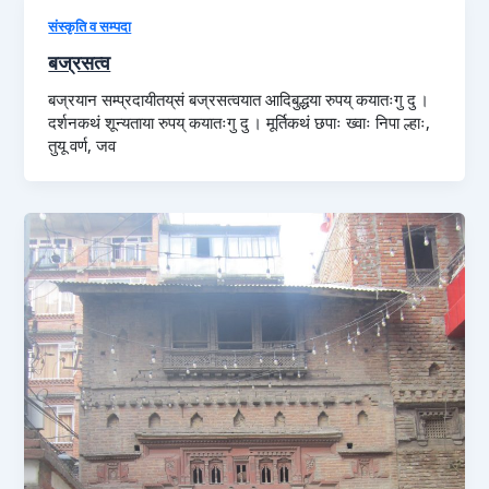
संस्कृति व सम्पदा
बज्रसत्व
बज्रयान सम्प्रदायीतय्‌सं बज्रसत्वयात आदिबुद्धया रुपय्‌ कयातःगु दु ।
दर्शनकथं शून्यताया रुपय्‌ कयातःगु दु । मूर्तिकथं छपाः ख्वाः निपा ल्हाः,
तुयू वर्ण, जव