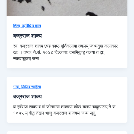
शिल्प, प्रविधि व ज्ञान
बज्रराज शाक्य
स्व. बज्रराज शाक्य छम्ह काष्ठ मूर्तिकलाया ख्यलय् ज्वःमदुम्ह कलाकार
खः । वय्कः ने.सं. १०४४ दिल्लागाः दसमिकुन्हु यलया तःद्वाः,
न्याखाचुकय् जन्म
भाषा, लिपि व साहित्य
बज्रराज शाक्य
बा हर्षराज शाक्य व मां जोगमाया शाक्यया कोखं यलया चाकुपाटय् ने.सं.
१०५५ य् बौद्ध विद्वान भाजु बज्रराज शाक्यया जन्म जूगु