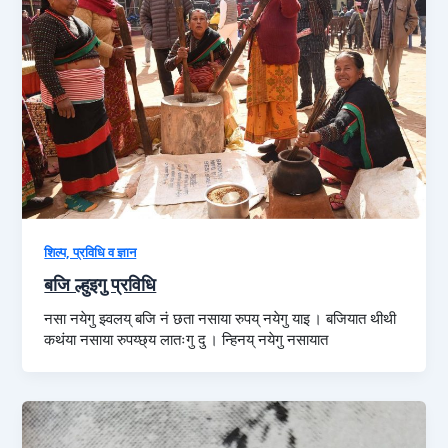
शिल्प, प्रविधि व ज्ञान
बजि ल्हुइगु प्रविधि
नसा नयेगु झ्वलय् बजि नं छता नसाया रुपय् नयेगु याइ । बजियात थीथी
कथंया नसाया रुपय्छ्य लातःगु दु । न्हिनय् नयेगु नसायात