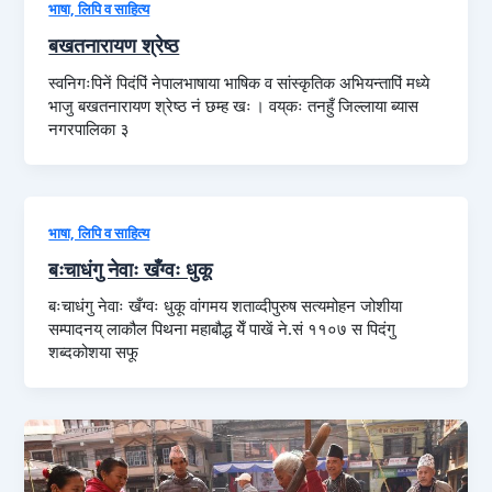
भाषा, लिपि व साहित्य
बखतनारायण श्रेष्ठ
स्वनिगःपिनें पिदंपिं नेपालभाषाया भाषिक व सांस्कृतिक अभियन्तापिं मध्ये
भाजु बखतनारायण श्रेष्ठ नं छम्ह खः । वय्‌कः तनहुँ जिल्लाया ब्यास
नगरपालिका ३
भाषा, लिपि व साहित्य
बःचाधंगु नेवाः खँग्वः धुकू
बःचाधंगु नेवाः खँग्वः धुकू वांगमय शताव्दीपुरुष सत्यमोहन जोशीया
सम्पादनय् लाकौल पिथना महाबौद्ध येँ पाखें ने.सं ११०७ स पिदंगु
शब्दकोशया सफू