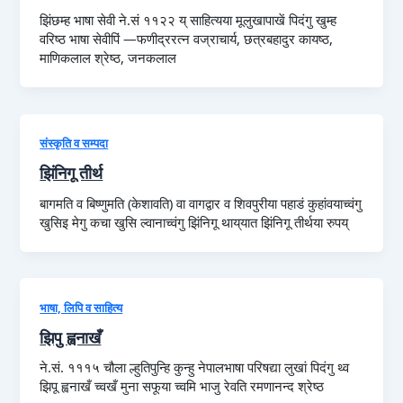
झिंछम्ह भाषा सेवी ने.सं ११२२ य् साहित्यया मूलुखापाखें पिदंगु खुम्ह
वरिष्ठ भाषा सेवीपिं —फणीद्ररत्न वज्राचार्य, छत्रबहादुर कायष्ठ,
माणिकलाल श्रेष्ठ, जनकलाल
संस्कृति व सम्पदा
झिंनिगू तीर्थ
बागमति व बिष्णुमति (केशावति) वा वागद्वार व शिवपुरीया पहाडं कुहांवयाच्वंगु
खुसिइ मेगु कचा खुसि ल्वानाच्वंगु झिंनिगू थाय्‌यात झिंनिगू तीर्थया रुपय्‌
भाषा, लिपि व साहित्य
झिपु ह्वनाखँ
ने.सं. १११५ चौला ल्हुतिपुन्हि कुन्हु नेपालभाषा परिषद्या लुखां पिदंगु थ्व
झिपू ह्वनाखँ च्वखँ मुना सफूया च्वमि भाजु रेवति रमणानन्द श्रेष्ठ