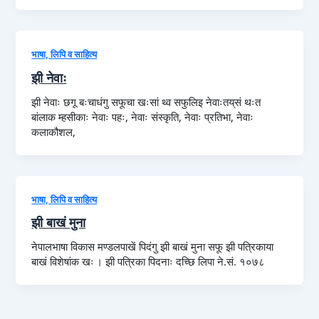
भाषा, लिपि व साहित्य
झी नेवाः
झी नेवाः छगू बःचाधंगु सफूचा खःसां थ्व सफुलिइ नेवाःतय्‌सं थःत
बांलाक म्हसीकाः नेवाः पहः, नेवाः संस्कृति, नेवाः प्रतिभा, नेवाः
कलाकौशल,
भाषा, लिपि व साहित्य
झी बाखं मुना
नेपालभाषा विकास मण्डलपाखें पिदंगु झी बाखं मुना सफू झी पत्रिकाया
बाखं विशेषांक खः । झी पत्रिका पिदनाः दच्छि लिपा ने.सं. १०७८