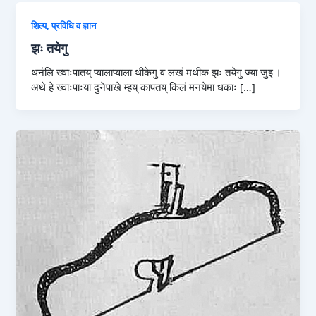
शिल्प, प्रविधि व ज्ञान
झः तयेगु
थनंलि ख्वाःपातय् प्वालाप्वाला थीकेगु व लखं मथीक झः तयेगु ज्या जुइ ।
अथे हे ख्वाःपाःया दुनेपाखे म्हय् कापतय् किलं मनयेमा धकाः […]