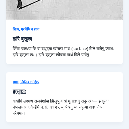
शिल्प, प्रविधि व ज्ञान
झरि बुसुका
सिँया हाकःया सि वा दथुइया खोंचया माथं (surface) मिले यायेगु ज्याभः
झरि बुसुका खः। झरि बुसुका खोंचया माथं मिले यायेगु
भाषा, लिपि व साहित्य
झसुकाः
बाखंमि लक्ष्मण राजवंशीया झिंखुपु बाखं मुनातःगु सफू खः— झसुकाः ।
नेपालभाषा एकेडेमिं ने.सं. ११२५ य् पिथंगु थ्व सफूया द्यवः किपा
प्रेममान