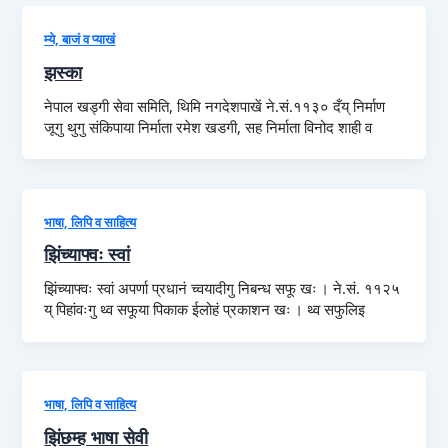
म्ये, बाजं व प्याखं
झस्का
नेपाल खड्गी सेवा समिति, थिमि नगदेशपाखें ने.सं.११३० दँय्‌ निर्माण
जूगु थुगु संकिपाया निर्माता रमेश खडगी, सह निर्माता विनोद शाही व
भाषा, लिपि व साहित्य
झिंच्याफ्वः स्वां
झिंच्याफ्वः स्वां अपर्णा प्रधानं च्वयादीगु निबन्ध सफू खः । ने.सं. ११२५
य् पिहांवःगु थ्व सफूया पिकाक ईलोहं प्रकाशन खः । थ्व सफुलिइ
भाषा, लिपि व साहित्य
झिंछम्ह भाषा सेवी