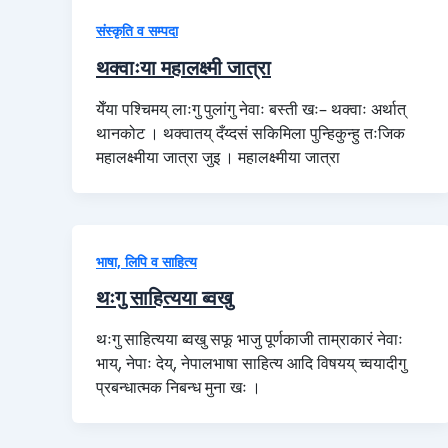
संस्कृति व सम्पदा
थक्वाःया महालक्ष्मी जात्रा
येँया पश्चिमय् लाःगु पुलांगु नेवाः बस्ती खः– थक्वाः अर्थात्
थानकोट । थक्वातय् दँय्दसं सकिमिला पुन्हिकुन्हु तःजिक
महालक्ष्मीया जात्रा जुइ । महालक्ष्मीया जात्रा
भाषा, लिपि व साहित्य
थःगु साहित्यया ब्वखु
थःगु साहित्यया ब्वखु सफू भाजु पूर्णकाजी ताम्राकारं नेवाः
भाय्, नेपाः देय्, नेपालभाषा साहित्य आदि विषयय् च्वयादीगु
प्रबन्धात्मक निबन्ध मुना खः ।