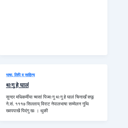
भाषा, लिपि व साहित्य
थःगु हे घालं
सुन्दर मधिकर्मीया च्वसां पिज्वःगु थःगु हे घालं चिनाखँ सफू
ने.सं. १११७ सिल्लाय् विराट नेपालभाषा सम्मेलन गुथि
ख्वपपाखें पिदंगु खः । थुकी