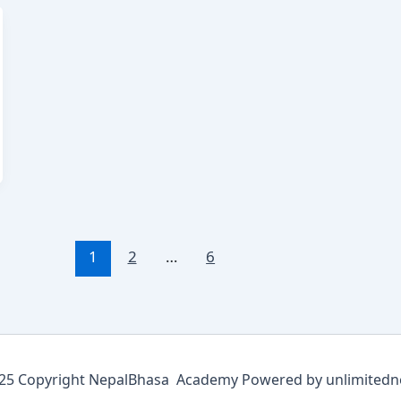
1
2
…
6
5 Copyright NepalBhasa Academy Powered by unlimitedn