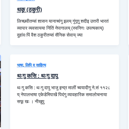
थकू (ठकुरी)
लिच्छवीतय्सं शासन यानाच्वंगु इलय् गुंगूगु शदीइ उत्तरी भारतं
व्यापार व्यवसायया निंतिं नेपागालय् (स्वनिगः उपत्यकाय्)
दुहांवःपिं वैश ठकुरीतय्सं सैनिक सेवाय् ज्या
भाषा, लिपि व साहित्य
थःगु कसि : थःगु दापु
थःगु कसि : थःगु दापु भाजु इन्द्र मालीं च्वयादीगु ने.सं ११२८
य् नेपालभाषा एकेडेमिपाखें पिदंगु व्यावहारिक समालोचनाया
सफू खः । नीखुपु