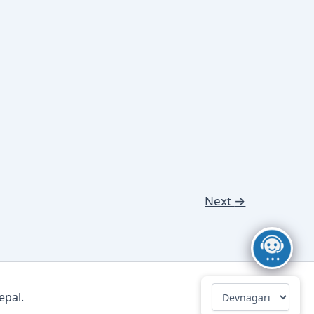
Next
→
epal.