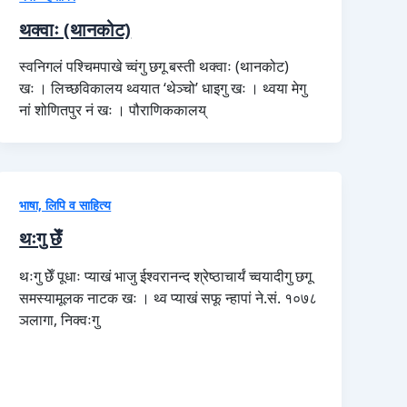
थक्वाः (थानकोट)
स्वनिगलं पश्चिमपाखे च्वंगु छगू बस्ती थक्वाः (थानकोट)
खः । लिच्छविकालय थ्वयात ‘थेञ्चो’ धाइगु खः । थ्वया मेगु
नां शोणितपुर नं खः । पौराणिककालय्
भाषा, लिपि व साहित्य
थःगु छेँ
थःगु छेँ पूधाः प्याखं भाजु ईश्वरानन्द श्रेष्ठाचार्यं च्वयादीगु छगू
समस्यामूलक नाटक खः । थ्व प्याखं सफू न्हापां ने.सं. १०७८
ञलागा, निक्वःगु