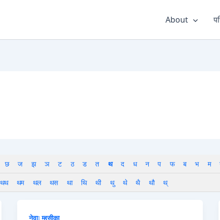
About
पर
छ
ज
झ
ञ
ट
ठ
ड
त
थ
द
ध
न
प
फ
ब
भ
म
थथ
थम
थल
थस
था
थि
थी
थु
थे
थै
थौ
थ्
नेवाः म्हसीका