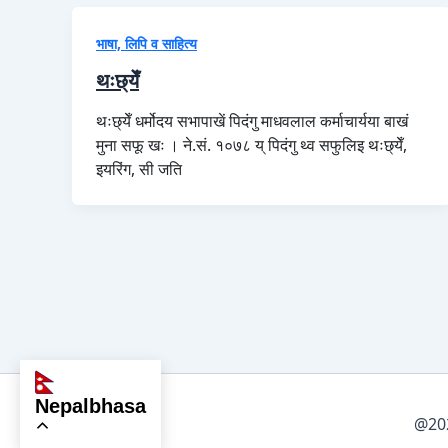
भाषा, लिपि व साहित्य
थःछ्येँ
थःछ्येँ धर्मोदय सभापाखें पिदंगु माधवलाल कर्माचार्यया बाखं
मुना सफू खः । ने.सं. १०७८ य् पिदंगु थ्व सफुलिइ थःछ्येँ,
इयरिंग, सी जति
nepalbhasa
@202