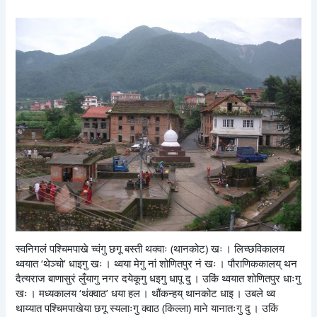
स्वनिगलं पश्चिमपाखे च्वंगु छगू बस्ती थक्वाः (थानकोट) खः । लिच्छविकालय
थ्वयात ‘थेञ्चो’ धाइगु खः । थ्वया मेगु नां शोणितपुर नं खः । पौराणिककालय् थन
दैत्यराज बाणासुरं लुँयागु नगर दयेकूगु धइगु धापू दु । उकिं थ्वयात शोणितपुर धाःगु
खः । मध्यकालय ‘थंक्वाठ’ धया हल । थौंकन्हय् थानकोट धाइ । उबले थ्व
थाय्यात पश्चिमपाखेया छगू स्यलाःगु क्वाठ (किल्ला) माने यानातःगु दु । उकिं