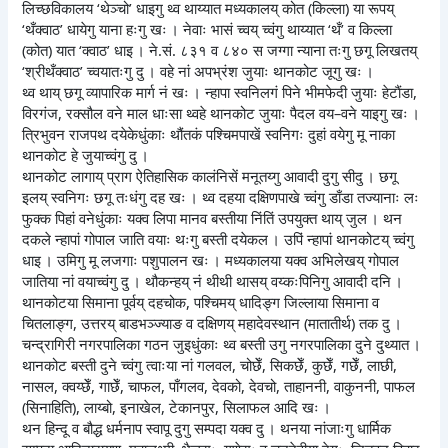
लिच्छविकालय ‘थेञ्चो’ धाइगु थ्व थाय्यात मध्यकालय् कोत (किल्ला) या रूपय्
‘थँक्वाठ’ धायेगु याना हःगु खः । नेवाः भासं च्वय् च्वंगु थाय्यात ‘थँ’ व किल्ला
(कोत) यात ‘क्वाठ’ धाइ । ने.सं. ८३१ व ८४० स जग्गा न्याना तःगु छगू लिखतय्
‘श्रीथँक्वाठ’ च्वयातःगु दु । वहे नां अपभ्रंश जुयाः थानकोट जूगु खः ।
थ्व थाय् छगू व्यापारिक मार्ग नं खः । न्हापा स्वनिलगं पिने भीमफेदी जुयाः हेटाैंडा,
विरगंज, रक्सौल वने माल धाःसा थ्वहे थानकोट जुयाः पैदल वय–वने याइगु खः ।
त्रिभुवन राजपथ दयेकेधुंकाः थौंतकं पश्चिमपाखें स्वनिगः दुहां वयेगु मू नाका
थानकोट हे जुयाच्वंगु दु ।
थानकोट लागाय् प्राग ऐतिहासिक कालंनिसें मनूतय्गु आवादी दुगु सीदु । छगू
इलय् स्वनिगः छगू तःधंगु दह खः । थ्व दहया दक्षिणपाखे च्वंगु डाँडा तज्यानाः लः
फुक्क पिहां वनेधुंकाः यक्व लिपा मानव बस्तीया निंतिं उपयुक्त थाय् जुल । थन
दकले न्हापां गोपाल जाति वयाः थःगु बस्ती दयेकल । उपिं न्हापां थानकोटय् च्वंगु
धाइ । उमिगु मू लजगाः पशुपालन खः । मध्यकालया यक्व अभिलेखय् गोपाल
जातिया नां वयाच्वंगु दु । थौकन्हय् नं थीथी थासय् वय्कःपिनिगु आवादी दनि ।
थानकोटया सिमाना पूर्वय् दहचोक, पश्चिमय् धादिङ्ग जिल्लाया सिमाना व
चितलाङ्ग, उत्तरय् बाडभञ्ज्याङ व दक्षिणय् महादेवस्थान (मातातीर्थ) तक दु ।
चन्द्रागिरी नगरपालिका गठन जुइधुंकाः थ्व बस्ती उगु नगरपालिका दुने दुथ्यात ।
थानकोट बस्ती दुने च्वंगु त्वाःया नां गलवल, चोछेँ, सिकछेँ, कुछेँ, गछेँ, लाछी,
नासल, क्वय्छेँ, गाछेँ, चाफल, पाँगलव, देवको, देवचो, ताहाननी, वाकुननी, पाफल
(सिनाहिति), लाय्बो, इनाखेल, टेकानपुर, सिलाफल आदि खः ।
थन हिन्दू व बौद्ध धर्मनाप स्वापू दुगु सम्पदा यक्व दु । थनया नांजाःगु धार्मिक