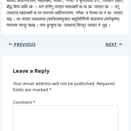
सम्पदा आदिनारायण, महालक्ष्मी, भैलद्यः, गणेद्यः व चुनदेवीया देगः, जितवन विहार,
बौद्ध चैत्य आदि खः । थन हनीगु जात्रा महालक्ष्मी द्यःया खः जात्रा खः । उगु
जात्राय् महालक्ष्मी द्यःया नापनापं आदिनारायण, गणेद्यः व भैलद्यःया नं खः जात्रा
याइ । थ्व जात्रा कछलाथ्व (कात्र्तिकशुक्ल) चतुर्दशीनिसें कछलागा (मार्गकृष्ण)
पारुतक स्वन्हु न्ह्याइ । पारु कुन्हुया खः जात्राय् सिन्दूर जात्रा नं जुइ ।
PREVIOUS
NEXT
Leave a Reply
Your email address will not be published.
Required
fields are marked
*
Comment
*