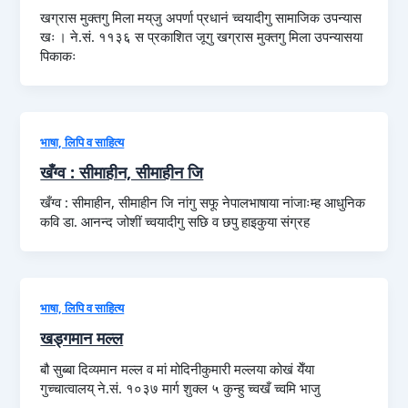
खग्रास मुक्तगु मिला मय्‌जु अपर्णा प्रधानं च्वयादीगु सामाजिक उपन्यास
खः । ने.सं. ११३६ स प्रकाशित जूगु खग्रास मुक्तगु मिला उपन्यासया
पिकाकः
भाषा, लिपि व साहित्य
खँग्व : सीमाहीन, सीमाहीन जि
खँग्व : सीमाहीन, सीमाहीन जि नांगु सफू नेपालभाषाया नांजाःम्ह आधुनिक
कवि डा. आनन्द जोशीं च्वयादीगु सछि व छपु हाइकुया संग्रह
भाषा, लिपि व साहित्य
खड्गमान मल्ल
बौ सुब्बा दिव्यमान मल्ल व मां मोदिनीकुमारी मल्लया कोखं येँया
गुच्चात्वालय् ने.सं. १०३७ मार्ग शुक्ल ५ कुन्हु च्वखँ च्वमि भाजु