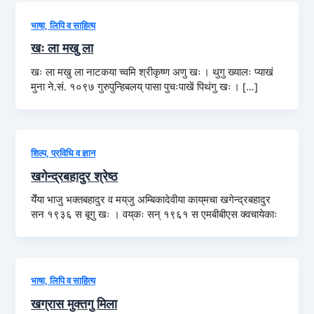
भाषा, लिपि व साहित्य
खः ला मखु ला
खः ला मखु ला नाटकया च्वमि श्रीकृष्ण अणु खः । थुगु ख्यालः प्याखं
मुना ने.सं. १०९७ गुरुपुन्हिबलय् पासा पुचःपाखें पिथंगु खः । […]
शिल्प, प्रविधि व ज्ञान
खगेन्द्रबहादुर श्रेष्ठ
येँया भाजु भक्तबहादुर व मय्‌जु अम्बिकादेवीया काय्‌मचा खगेन्द्रबहादुर
सन १९३६ स बूगु खः । वय्‌कः सन् १९६१ स एमबीबीएस क्वचायेकाः
भाषा, लिपि व साहित्य
खग्रास मुक्तगु मिला