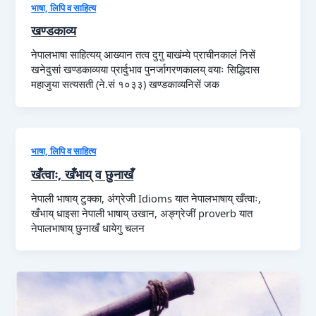
भाषा, लिपि व साहित्य
खण्डकाव्य
नेपालभाषा साहित्यय् आख्यान तत्व दुगु बाखंम्ये प्राचीनकालं निसें
खनेदुसां खण्डकाव्यया प्रार्दुभाव पुनर्जागरणकालय् वयाः सिद्धिदास
महाजुया सत्यसती (ने.सं १०३३) खण्डकाव्यनिसें जक
भाषा, लिपि व साहित्य
खँत्वाः, खँभाय् व छुनाखँ
नेपाली भाषाय् टुक्का, अंग्रेजी Idioms यात नेपालभाषाय् खँत्वाः,
खँभाय् धाइसा नेपाली भाषाय् उखान, अङ्ग्रेजीं proverb यात
नेपालभाषाय् छुनाखँ धायेगु चलन