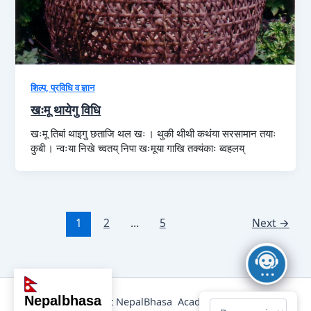
शिल्प, प्रविधि व ज्ञान
खःमू थायेगु विधि
खःमू तिबां थाइगु छताजि थल खः । थुकी थीथी कथंया सरसामान तयाः
कुबी । न्वःया निखे च्वतय् निपा खःमूया गाखि तक्यंकाः ब्वहलय्
1
2
…
5
Next
→
nepalbhasa
@2025 Copyright NepalBhasa Academy Powered by