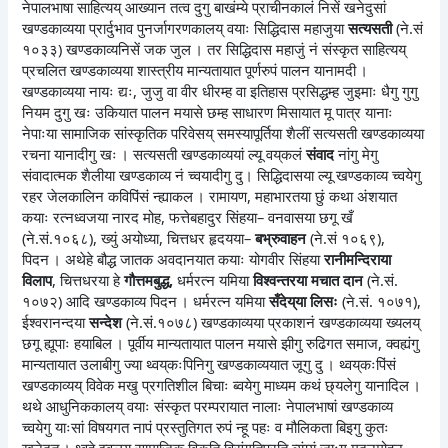
नेपालभाषा साहित्यय् आख्यान तत्व दुगु बाखंम्ये प्राचीनकालं निसें खनेदुसां
खण्डकाव्यया प्रार्दुभाव पुनर्जागरणकालय् वयाः सिद्धिदास महाजुया
सत्यसती
(ने.सं
१०३३) खण्डकाव्यनिसें जक जुल । तर सिद्धिदास महाजुं नं संस्कृत साहित्यय्
प्रचलित खण्डकाव्यया शास्त्रीय मान्यतायात पूर्णरुपं पालन यानामदी ।
खण्डकाव्यया नायः द्यः, जुजु वा वीर धीरम्ह वा इतिहास प्रसिद्धम्ह जुइमाः धैगु गुगु
नियम दुगु खः उकियात पालन मयासे छम्ह साधारण मिसायात मू पात्र यानाः
नेपाःया सामाजिक सांस्कृतिक परिवेसय् समस्यापूर्तिया शैलीं सत्यसती खण्डकाव्यया
रचना यानादीगु खः । सत्यसती खण्डकाव्ययां ल्यू वय्‌कलं
संवाद
नांगु मेगु
संवादात्मक शैलीया खण्डकाव्य नं च्वयादीगु दु। सिद्धिदासया ल्यू खण्डकाव्य च्वयेगु
रहर जेलकालिन कविपिंसं न्ह्याकल । रामायण, महाभारतया छुं कथा अंशयात
कयाः रत्नध्वजया नारद मोह, फत्तेबहादुर सिंहया– वनवासया छगू खँ
(ने.सं.१०६८), ख्युं अयोध्या, चित्तधर हृदयया–
बभ्रुवाहन
(ने.सं १०६९),
पिदन । अथेहे बौद्ध जातक अवदानयात कयाः योगवीर सिंहया
रानीमन्दिराया
विलाप
, चित्तधरया हे
गौत्तमबुद्ध,
धर्मरत्न यमिया
विश्वन्तरया मचात दान
(ने.सं.
१०७२) आदि खण्डकाव्य पिदन । धर्मरत्न यमिया
सँदेय्‌या लिसः
(ने.सं. १०७१),
ईश्वरानन्दया
सन्देश
(ने.सं.१०७८) खण्डकाव्यया प्रकाशनं खण्डकाव्यया ख्यलय्
छगू ह्यूपाः हयाबिल । पूर्वीय मान्यतायात पालन मयासे झीगु रुढिगत समाज, क्वह्यंगु
मान्यतायात उलाबीगु ज्या थ्वय्‌कःपिनिगु खण्डकाव्ययात जूगु दु । थ्वय्‌कःपिंसं
खण्डकाव्यय् विवेक मखु प्रगतिशील बिचाः ब्वयेगु माध्यम कथं छ्यलेगु यानादिल ।
थथे आधुनिककालय् वयाः संस्कृत परम्परायात नालाः नेपालभाषां खण्डकाव्य
च्वयेगु याःसां विषयगत नापं प्रस्तुतिगत रुपं न्हू पहः व मौलिकता बिइगु कुतः