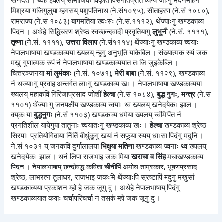
खनेदत । थ्वहे झ्वलय् सामाजिक विकृति विसंगतिप्रति व्यंग्यं जाःगु मदनमोहन
मिश्रया गजिगुलुया म्हगसय् पशुपतिनाथ (ने.सं१०९५), सीताहरण (ने.सं १०८०),
रामराज्य (ने.सं १०८३) बागमतिया ख्वःसः (ने.सं.१११२), थेंज्याःगु खण्डकाव्य
पिदन । अथेहे सिद्धिचरण श्रेष्ठ स्वच्छन्दवादी प्रवृतियागु
लुभुनी
(ने.सं. ११११),
तृष्णा
(ने.सं. ११११),
उत्तरा विलाप
(ने.सं१११४) थेंज्याःगु खण्डकाव्य च्वयाः
नेपालभाषाया खण्डकाव्यया ख्यलय् न्हूगु अनुभूति याकेबिल । संख्यात्मक रुपं जक
मखु गुणात्मक रुपं नं नेपालभाषाया खण्डकाव्ययात तःजि जुइकेबिल ।
चित्तरञ्जनया
मां लुमंकाः
(ने.सं. १०७१),
मेरी बाबा
(ने.सं. ११२९), खण्डकाव्य
नं थज्याःगु प्रवाह अन्तर्गत लाःगु खण्डकाव्य खः । नेपालभाषाया खण्डकाव्यया
ख्यलय् महाकवि गिरिजाप्रसाद जोशीं
हेल्चा
(ने.सं १०८४),
बुद्ध नुगः, मन्त्र
(ने.सं
११०१) थेंज्याःगु जनपक्षीय खण्डकाव्य च्वयाः थ्व ख्यलय् खनेदयेकः झाल ।
वय्‌कःया
बुद्धनुगः
(ने.सं ११०३) खण्डकाव्य धर्मया ख्यलय् च्वंमिपिंत नं
प्रगतिशील यायेगुया तातुनाः च्वयातःगु खण्डकाव्य खः ।
हेल्चा
खण्डकाव्य श्रेष्ठ
सिरपाः प्रतियोगिताया निंतिं बीधुंकूगु खयां नं सफूया रुपय् धाःसा पिदंगु मदुनि ।
ने.सं १०३१ य् जनकवि दुर्गालालया
भिक्षुया मतिना
खण्डकाव्य ज्वनाः थ्व ख्यलय्
खनेदयेकः झाल । थनं लिपा राजभाइ जकःमिया
खराचा व सिंह
मचाखण्डकाव्य
पिदन । नेपालभाषाय् छन्दोवद्ध कविता
चीनीपिं
अमोघ ताम्रकार, भूषणप्रसाद
श्रेष्ठ, लाभरत्न तुलाधर, राजभाइ जकःमि थेंज्याःपिं स्रष्टापिं मदुगु मखुसां
खण्डकाव्यया प्रकाशन म्हो हे जक जूगु दु । अथेहे नेपालभाषाय् पिदंगु
खण्डकाव्ययात कयाः चर्चापरिचर्चा नं तसकं म्हो जक जूगु दु ।