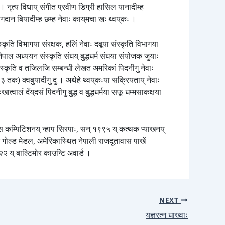
 । नृत्य विधाय् संगीत प्रवीण डिग्री हासिल यानादीम्ह
ोगदान बियादीम्ह छम्ह नेवाः काय्‌मचा खः थ्वय्‌कः ।
ति विभागया संरक्षक, हलिं नेवाः दबूया संस्कृति विभागया
पाल अध्ययन संस्कृति संघय् बुद्धधर्म संघया संयोजक जुयाः
ाः संस्कृति व तजिलजि सम्बन्धी लेखत अमरिकां पिदनीगु नेवाः
) क्वबुयादीगु दु । अथेहे थ्वय्‌कःया सक्रियताय् नेवाः
ालं दँय्‌दसं पिदनीगु बुद्ध व बुद्धधर्मया सफू धम्मसाकक्षया
न्स कम्पिटिशनय् न्हाप सिरपाः, सन् १९९५ य् कत्थक प्याखनय्
ं गोल्ड मेडल, अमेरिकास्थित नेपाली राजदूतावास पाखें
२ य् बाल्टिमोर काउन्टि अवार्ड ।
NEXT
यज्ञरत्न धाख्वाः