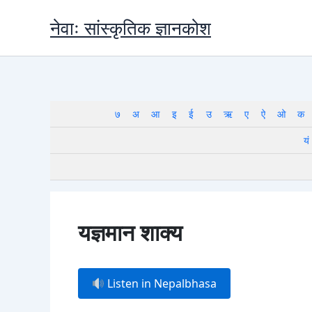
Skip
नेवाः सांस्कृतिक ज्ञानकोश
to
content
७
अ
आ
इ
ई
उ
ऋ
ए
ऐ
ओ
क
यं
यज्ञमान शाक्य
Listen in Nepalbhasa