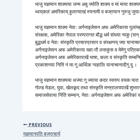
भाजु यज्ञमान शाक्यया जन्म अबु ज्योति शाक्य व मां माया शाक्य
थ्वय्‌कलं अमरिकाय् हुलाप्याखं स्यनामी व बज्रयान गुरुजु जुयाः
भाजु यज्ञमान शाक्य नेवाः अर्गनाइजेसन अफ अमेरिकाया पुलां
संरक्षक, अमेरिका नेपाल परम्परागत बौद्ध धर्म संघया न्वकु 
बुद्धधर्म व नेवाः संस्कृति प्रचारप्रसार व संरक्षणय् ज्या यान
अर्गनाइजेसन अफ अमेरीकाया ख्वाःपौ लसकुस व मेमेगु पत्रिक
अर्गनाइजेसन अफ अमेरिकापाखें भाषा, कला व संस्कृति सम्बन्धि थ
प्रकाशनया नितिं नं माःगु आर्थिक ग्वहालि यानाच्वनादीगु दु ।
भाजु यज्ञमान शाक्यया थज्याःगु ज्याया कदर स्वरुप वयकःयात 
गोल्ड मेडल, युवा, खेलकूद तथा संस्कृति मन्त्रालयपाखें शुभर
समाजसेवाया निंतिं सम्मान, नेवाः अर्गनाइजेशन अफ अमेरिकां स
PREVIOUS
यज्ञमानपति बज्राचार्य