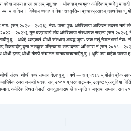
या कोखं यलया हःखा त्वालय् जूगु खः । थौंकन्हय् थ्वय्‌कः अमेरिकाय् च्वनेगु यानादी
 ज्या यानादिल । विदेशय् च्वनाः नं नेवाः संस्कृतिया प्रचारप्रसारय् न्ह्यथनेबहःगु य
म्ह नायः (सन् २०२०—२०२३), नेवाः पासा पुचः अमेरिकाया आजिवन सदस्य नापं संस्कृ
(सन् २०२२—२०२४), गुरु बज्राचार्य संघ अमेरिकाया संस्थापक सदस्य (सन् २०२०), ने
ाच्वनादीगु दु । अथेहे थ्वय्‌कलं थीथी संस्थाय् आवद्ध जुयाः जक मखुं नेपालभाषां नेव
ाय् पिकयादीगु दुसा लसकुस पत्रिकाया सम्पादनया अभिभारा नं (सन् २०१८—२०२३ तक
ीथी इलय् थीथी गोष्ठी संचालन यानावयाच्वनादीगु दु । थुपिं ज्या बाहेक यलया हःखात्व
थीथी संस्थां थीथी कथं सम्मान देछाःगु दु । गथे — सन् १९८६ य् मोर्डन ब्रेक डा
ाज्याभिषेक रजत जयन्ती पदक, सन् २००० य् भरतनाट्यमय् उत्कृष्ट प्रस्तुतिया निंति
म्मान, अमेरिकास्थित नेपाली राजदूतावासपाखें संस्कृति राजदूतया सम्मान, सन् २०२