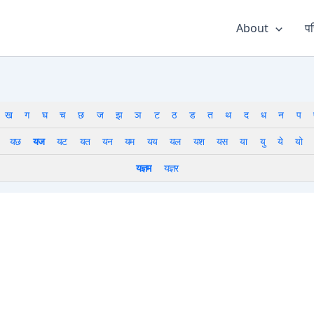
About
पर
ख
ग
घ
च
छ
ज
झ
ञ
ट
ठ
ड
त
थ
द
ध
न
प
यछ
यज
यट
यत
यन
यम
यय
यल
यश
यस
या
यु
ये
यो
यज्ञम
यज्ञर