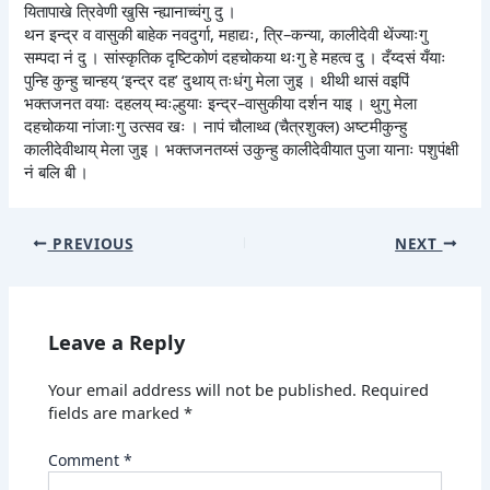
यितापाखे त्रिवेणी खुसि न्ह्यानाच्वंगु दु ।
थन इन्द्र व वासुकी बाहेक नवदुर्गा, महाद्यः, त्रि–कन्या, कालीदेवी थेंज्याःगु
सम्पदा नं दु । सांस्कृतिक दृष्टिकोणं दहचोकया थःगु हे महत्व दु । दँय्दसं यँयाः
पुन्हि कुन्हु चान्हय् ‘इन्द्र दह’ दुथाय् तःधंगु मेला जुइ । थीथी थासं वइपिं
भक्तजनत वयाः दहलय् म्वःल्हुयाः इन्द्र–वासुकीया दर्शन याइ । थुगु मेला
दहचोकया नांजाःगु उत्सव खः । नापं चौलाथ्व (चैत्रशुक्ल) अष्टमीकुन्हु
कालीदेवीथाय् मेला जुइ । भक्तजनतय्सं उकुन्हु कालीदेवीयात पुजा यानाः पशुपंक्षी
नं बलि बी ।
PREVIOUS
NEXT
Leave a Reply
Your email address will not be published.
Required
fields are marked
*
Comment
*