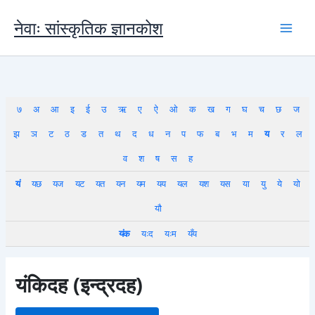
Skip
to
नेवाः सांस्कृतिक ज्ञानकोश
content
७
अ
आ
इ
ई
उ
ऋ
ए
ऐ
ओ
क
ख
ग
घ
च
छ
ज
झ
ञ
ट
ठ
ड
त
थ
द
ध
न
प
फ
ब
भ
म
य
र
ल
व
श
ष
स
ह
यं
यछ
यज
यट
यत
यन
यम
यय
यल
यश
यस
या
यु
ये
यो
यौ
यंक
यःद
यःम
यँय
यंकिदह (इन्द्रदह)