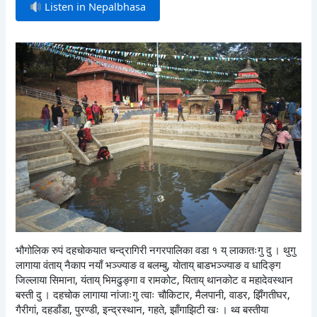
Listen in Nepalbhasa
भौगोलिक रुपं दहचोकयात चन्द्रागिरी नगरपालिका वडा १ य् लाकातःगु दु । थुगु
लागाया वंताय् नैकाप नयाँ भञ्ज्याङ व बलम्बु, योताय् बाडभञ्ज्याङ व धादिङ्ग
जिल्लाया सिमाना, यंताय् भिमढुङ्गा व रामकोट, यिताय् थानकोट व महादेवस्थान
बस्ती दु । दहचोक लागाया नांजाःगु त्वाः चौकिटार, मैलपानी, वाडर, झिँगतीघर,
गैरीगां, दहडाँडा, पुरण्डी, इन्द्रस्थान, गहते, झाँगाझिटी खः । थ्व बस्तीया