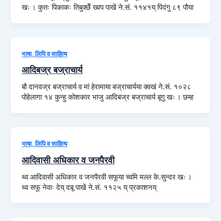
खः । कुतः पिकाकः तिबुक्छेँ ख्वप पाखें ने.सं. ११४१य् पिदंगु ८९ पौया
भाषा, लिपि व साहित्य
आदिबज्र बज्राचार्य
बौ दानवज्र बज्राचार्य व मां हेरामाया बज्राचार्यया क्वखं ने.सं. १०२८
पोहेलागा १४ कुन्हु कोशकार भाजु आदिबज्र बज्राचार्य बूगु खः । छम्ह
भाषा, लिपि व साहित्य
आदिवासी अधिकार व जनपैरवी
थ्व आदिवासी अधिकार व जनपैरवी सफूया च्वमि मल्ल के.सुन्दर खः ।
थ्व सफू नेवाः देय् दबू पाखें ने.सं. ११२५ य् प्रकाशनय्