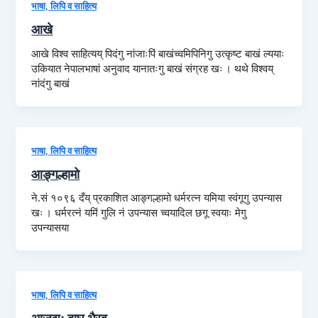
भाषा, लिपि व साहित्य
आखे
आखे विश्व साहित्यय् पिदंगु नांजाःपिं बाखंच्वमिपिनिगु उत्कृष्ट बाखं ल्ययाः
उकियात नेपालभाषां अनुवाद यानातःगु बाखं संग्रह खः । थथे विश्वय्
नांदंगु बाखं
भाषा, लिपि व साहित्य
आङ्गल्हामो
ने.सं १०९६ दँय् प्रकाशित आङ्गल्हामो धर्मरत्न यमिया स्वंगूगु उपन्यास
खः । धर्मरत्नं यमिं गुलि नं उपन्यास च्वयादिल छगू स्वयाः मेगु
उपन्यासया
भाषा, लिपि व साहित्य
आजुद्यः बाघ भैरव