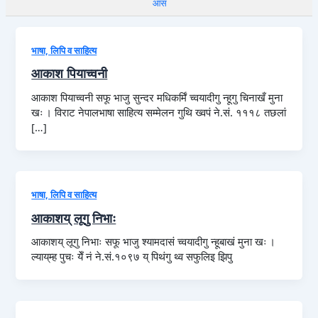
आस
भाषा, लिपि व साहित्य
आकाश पियाच्वनी
आकाश पियाच्वनी सफू भाजु सुन्दर मधिकर्मिं च्वयादीगु न्हूगु चिनाखँ मुना
खः । विराट नेपालभाषा साहित्य सम्मेलन गुथि ख्वपं ने.सं. १११८ तछलां
[…]
भाषा, लिपि व साहित्य
आकाशय् लूगु निभाः
आकाशय् लूगु निभाः सफू भाजु श्यामदासं च्वयादीगु न्हूबाखं मुना खः ।
ल्याय्‌म्ह पुचः येँ नं ने.सं.१०९७ य् पिथंगु थ्व सफुलिइ झिपु