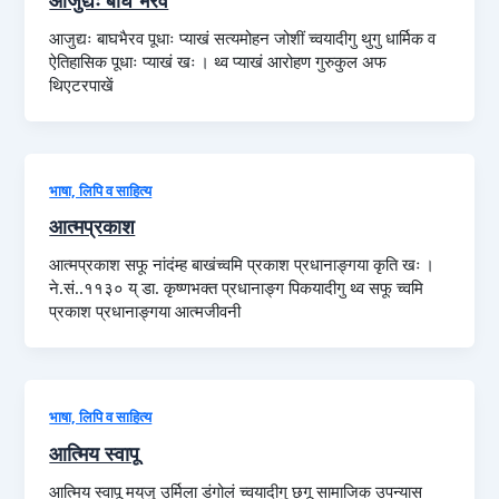
आजुद्यः बाघभैरव पूधाः प्याखं सत्यमोहन जोशीं च्वयादीगु थुगु धार्मिक व
ऐतिहासिक पूधाः प्याखं खः । थ्व प्याखं आरोहण गुरुकुल अफ
थिएटरपाखें
भाषा, लिपि व साहित्य
आत्मप्रकाश
आत्मप्रकाश सफू नांदंम्ह बाखंच्वमि प्रकाश प्रधानाङ्गया कृति खः ।
ने.सं..११३० य् डा. कृष्णभक्त प्रधानाङ्ग पिकयादीगु थ्व सफू च्वमि
प्रकाश प्रधानाङ्गया आत्मजीवनी
भाषा, लिपि व साहित्य
आत्मिय स्वापू
आत्मिय स्वापू मय्‌जु उर्मिला डंगोलं च्वयादीगु छगू सामाजिक उपन्यास