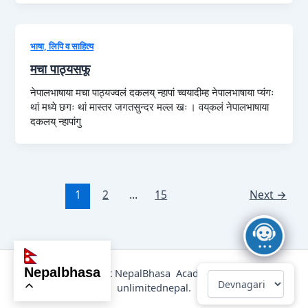
भाषा, लिपि व साहित्य
मचा पाठ्यसफू
नेपालभाषाया मचा पाठ्यज्वलं दकलय् न्हापां च्वयादीम्ह नेपालभाषाया प्यंगः
थां मध्ये छगः थां मास्तर जगतसुन्दर मल्ल खः । वय्‌कलं नेपालभाषाया
दकलय् न्हापांगु
1
2
…
15
Next
→
nepalbhasa
@2025 Copyright NepalBhasa Academy Powered by
unlimitednepal.