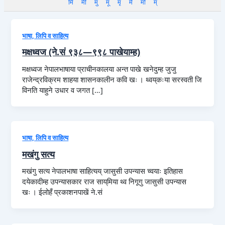
मि
मी
मु
मू
मृ
मे
मो
म्
भाषा, लिपि व साहित्य
मक्षध्वज (ने.सं ९३८—९९८ पाखेयाम्ह)
मक्षध्वज नेपालभाषाया प्राचीनकालया अन्त पाखे खनेदुम्ह जुजु
राजेन्द्रविक्रम शाहया शासनकालीन कवि खः । थ्वय्‌कःया सरस्वती जि
विनति याहुने उधार व जगत […]
भाषा, लिपि व साहित्य
मखंगु सत्य
मखंगु सत्य नेपालभाषा साहित्यय् जासुसी उपन्यास च्वयाः इतिहास
दयेकादीम्ह उपन्यासकार राज साय्‌मिया थ्व निगूगु जासुसी उपन्यास
खः । ईलोहँ प्रकाशनपाखें ने.सं