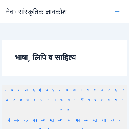
Skip
to
नेवाः सांस्कृतिक ज्ञानकोश
content
भाषा, लिपि व साहित्य
.
७
अ
आ
इ
ई
उ
ए
ऐ
क
ख
ग
घ
च
छ
ज
झ
ट
ठ
ड
त
थ
द
ध
न
प
फ
ब
भ
म
य
र
ल
व
श
ष
स
ह
मं
मक
मख
मच
मण
मत
मथ
मद
मन
मय
मल
मस
मह
मा