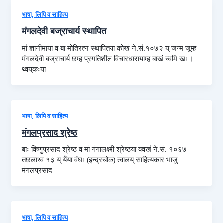
भाषा, लिपि व साहित्य
मंगलदेवी बज्राचार्य स्थापित
मां ज्ञानीमाया व बा मोतिरत्न स्थापितया कोखं ने.सं.१०७२ य् जन्म जूम्ह
मंगलदेवी बज्राचार्य छम्ह प्रगतिशील विचारधारायाम्ह बाखं च्वमि खः ।
थ्वय्‌कःया
भाषा, लिपि व साहित्य
मंगलप्रसाद श्रेष्ठ
बाः विष्णुप्रसाद श्रेष्ठ व मां गंगालक्ष्मी श्रेष्ठया क्वखं ने.सं. १०६७
तछलाथ्व १३ य् येँया वंघः (इन्द्रचोक) त्वालय् साहित्यकार भाजु
मंगलप्रसाद
भाषा, लिपि व साहित्य