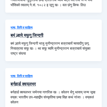
भोंसिको त्वालय् ने.सं. १०८२ इ जूगु खः । वल छंगु किचः लिउ
भाषा, लिपि व साहित्य
बमं ल्हाये मफुगु जिन्दगी
बमं ल्हाये मफुगु जिन्दगी भाजु मुनीन्द्ररत्न बज्राचार्यं च्वयादीगु छगू
नियात्राया सफू खः । थ्व सफू च्वमि मुनीन्द्ररत्न बज्राचार्य संयुक्त
राष्ट्र संघया
भाषा, लिपि व साहित्य
बर्नहार्ड क्वय्‌लभर
बर्नहार्ड क्वयलभर जर्मनया नागरिक खः । कोलन धैगु थासय् जन्म जूम्ह
वय्‌क: भारतीय उप–महाद्वीप संस्कृतिया छम्ह विज्ञ कथं नांजाः । वय्‌कलं
कोलन