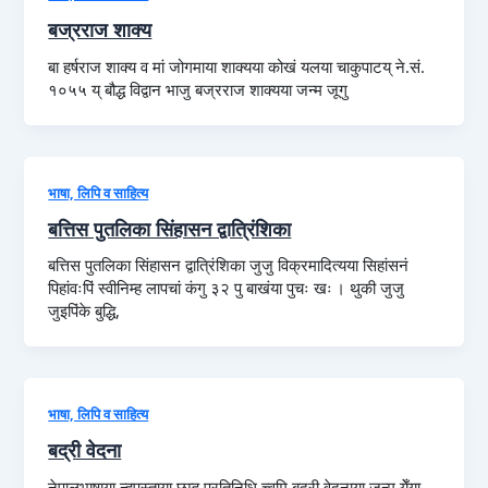
बज्रराज शाक्य
बा हर्षराज शाक्य व मां जोगमाया शाक्यया कोखं यलया चाकुपाटय् ने.सं.
१०५५ य् बौद्ध विद्वान भाजु बज्रराज शाक्यया जन्म जूगु
भाषा, लिपि व साहित्य
बत्तिस पुतलिका सिंहासन द्वात्रिंशिका
बत्तिस पुतलिका सिंहासन द्वात्रिंशिका जुजु विक्रमादित्यया सिहांसनं
पिहांवःपिं स्वीनिम्ह लापचां कंगु ३२ पु बाखंया पुचः खः । थुकी जुजु
जुइपिंके बुद्धि,
भाषा, लिपि व साहित्य
बद्री वेदना
नेपालभाषाया न्हूपुस्ताया छम्ह प्रतिनिधि च्वमि बद्री वेदनाया जन्म येँया