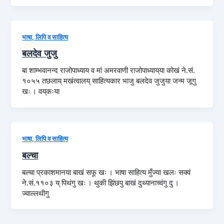
भाषा, लिपि व साहित्य
बलदेव जुजु
बा शाम्भवानन्द राजोपाध्याय व मां अमरवाणी राजोपाध्याय्‌या कोखं ने.सं.
१०५५ तछलाय् मखंत्वालय् साहित्यकार भाजु बलदेव जुजुया जन्म जूगु
खः । वय्‌कःया
भाषा, लिपि व साहित्य
बल्चा
बल्चा प्रकाशमानया बाखं सफू खः । भाषा साहित्य मुँज्या खलः सक्वं
ने.सं.११०३ य् पिथंगु खः । थुकी झिंछपु बाखं दुथ्यानाच्वंगु दु ।
ज्वाल्लथीगु