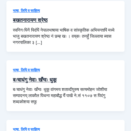
भाषा, लिपि व साहित्य
बखतनारायण श्रेष्ठ
स्वनिगःपिनें पिदंपिं नेपालभाषाया भाषिक व सांस्कृतिक अभियन्तापिं मध्ये
भाजु बखतनारायण श्रेष्ठ नं छम्ह खः । वय्‌कः तनहुँ जिल्लाया ब्यास
नगरपालिका ३ […]
भाषा, लिपि व साहित्य
बःचाधंगु नेवाः खँग्वः धुकू
बःचाधंगु नेवाः खँग्वः धुकू वांगमय शताव्दीपुरुष सत्यमोहन जोशीया
सम्पादनय् लाकौल पिथना महाबौद्ध येँ पाखें ने.सं ११०७ स पिदंगु
शब्दकोशया सफू
भाषा, लिपि व साहित्य