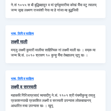
ने.सं १०५५ स बौ बुद्धिबहादुर व मां पूर्णकुमारीया कोखं येँया वटु त्वालय्
जन्म जूम्ह लक्ष्मण राजवंशी नेपाःया हे नांजाःम्ह बुद्धजिवी
भाषा, लिपि व साहित्य
लक्ष्मी माली
मय्‌जु लक्ष्मी कुमारी मालीया साहित्यिक नां लक्ष्मी माली खः । वय्‌कःया
जन्म बि.सं. २०१० श्रावण १० कुन्हु येँया तेबहालय् जूगु खः ।
भाषा, लिपि व साहित्य
लक्ष्मी व सरस्वती
महाकवि गिरिजाप्रसादं च्वयादीगु ने.सं. ११०१ श्री पंचमीकुन्हु तय्‌जु
प्रकाशनपाखें प्रकाशित लक्ष्मी व सरस्वती उपन्यास लोकबाखनय्
आधारित मचा उपन्यास खः । खुगू