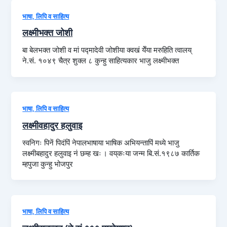
भाषा, लिपि व साहित्य
लक्ष्मीभक्त जोशी
बा बेलभक्त जोशी व मां पद्मादेवी जोशीया क्वखं येँया मरुहिति त्वालय्
ने.सं. १०४९ चैत्र शुक्ल ८ कुन्हु साहित्यकार भाजु लक्ष्मीभक्त
भाषा, लिपि व साहित्य
लक्ष्मीवहादुर हलुवाइ
स्वनिगः पिनें पिदंपिं नेपालभाषाया भाषिक अभियन्तापिं मध्ये भाजु
लक्ष्मीबहादुर हलुवाइ नं छम्ह खः । वय्‌कःया जन्म बि.सं.१९८७ कार्तिक
म्हपुजा कुन्हु भोजपुर
भाषा, लिपि व साहित्य