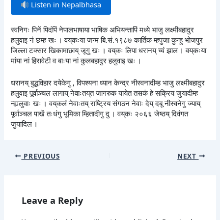
Listen in Nepalbhasa
स्वनिगः पिनें पिदंपिं नेपालभाषाया भाषिक अभियन्तापिं मध्ये भाजु लक्ष्मीबहादुर
हलुवाइ नं छम्ह खः । वय्‌कःया जन्म बि.सं.१९८७ कार्तिक म्हपुजा कुन्हु भोजपुर
जिल्ला टक्सार खिकामाछाय् जूगु खः । वय्‌कः लिपा धरानय् च्वं झाल । वय्‌कःया
मांया नां हिरावेटी व बाःया नां कुलबहादुर हलुवाइ खः ।
धरानय् बुद्धविहार दयेकेगु , विपश्यना ध्यान केन्द्र नीस्वनादीम्ह भाजु लक्ष्मीबहादुर
हलुवाइ पूर्वाञ्चल लागाय् नेवाःतय्‌त जागरुक यायेत तसकं हे सक्रिय जुयादीम्ह
न्ह्यलुवाः खः । वय्‌कलं नेवाःतय् राष्ट्रिय संगठन नेवाः देय् दबू नीस्वनेगु ज्याय्
पूर्वाञ्चल पाखें तःधंगु भूमिका म्हितादीगु दु । वय्‌कः २०६६ जेष्ठय् दिवंगत
जुयादिल ।
PREVIOUS
NEXT
Leave a Reply