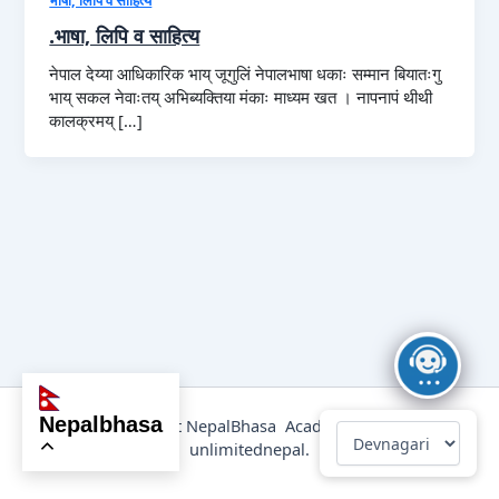
.भाषा, लिपि व साहित्य
नेपाल देय्या आधिकारिक भाय् जूगुलिं नेपालभाषा धकाः सम्मान बियातःगु
भाय् सकल नेवाःतय् अभिब्यक्तिया मंकाः माध्यम खत । नापनापं थीथी
कालक्रमय् […]
nepalbhasa
@2025 Copyright NepalBhasa Academy Powered by
unlimitednepal.