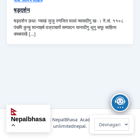
षड्दर्शन
षड्दर्शन छधाः प्याखं जुजु रणजित मल्लं च्वयादीगु खः । ने.सं. ११०८
पंचमि कुन्हु शान्तहर्ष वज्राचार्यं सम्पादन यानादीगु थुगु सफू साहित्य
क्यबपाखें […]
nepalbhasa
@2025 Copyright NepalBhasa Academy Powered by
unlimitednepal.