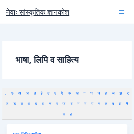
Skip
to
नेवाः सांस्कृतिक ज्ञानकोश
content
भाषा, लिपि व साहित्य
.
७
अ
आ
इ
ई
उ
ए
ऐ
क
ख
ग
घ
च
छ
ज
झ
ट
ठ
ड
त
थ
द
ध
न
प
फ
ब
भ
म
य
र
ल
व
श
ष
स
ह
भाषा, लिपि व साहित्य