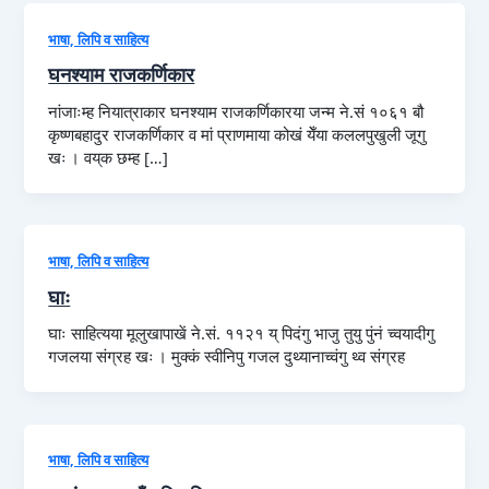
भाषा, लिपि व साहित्य
घनश्याम राजकर्णिकार
नांजाःम्ह नियात्राकार घनश्याम राजकर्णिकारया जन्म ने.सं १०६१ बौ
कृष्णबहादुर राजकर्णिकार व मां प्राणमाया कोखं येँया कललपुखुली जूगु
खः । वय्‌क छम्ह […]
भाषा, लिपि व साहित्य
घाः
घाः साहित्यया मूलुखापाखें ने.सं. ११२१ य् पिदंगु भाजु तुयु पुंनं च्वयादीगु
गजलया संग्रह खः । मुक्कं स्वीनिपु गजल दुथ्यानाच्वंगु थ्व संग्रह
भाषा, लिपि व साहित्य