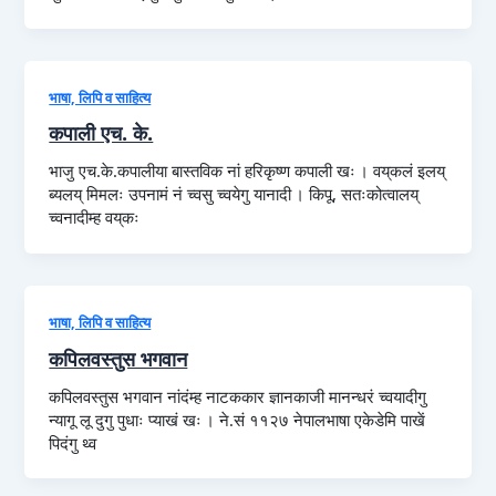
भाषा, लिपि व साहित्य
कपाली एच. के.
भाजु एच.के.कपालीया बास्तविक नां हरिकृष्ण कपाली खः । वय्‌कलं इलय्
ब्यलय् मिमलः उपनामं नं च्वसु च्वयेगु यानादी । किपू, सतःकोत्वालय्
च्वनादीम्ह वय्‌कः
भाषा, लिपि व साहित्य
कपिलवस्तुस भगवान
कपिलवस्तुस भगवान नांदंम्ह नाटककार ज्ञानकाजी मानन्धरं च्वयादीगु
न्यागू लू दुगु पुधाः प्याखं खः । ने.सं ११२७ नेपालभाषा एकेडेमि पाखें
पिदंगु थ्व