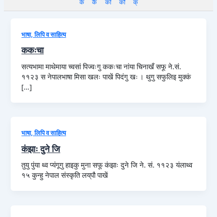
के
कै
को
कौ
क्
भाषा, लिपि व साहित्य
ककःचा
सत्यभामा माथेमाया च्वसां पिज्वःगु ककःचा नांया चिनाखँ सफू ने.सं.
११२३ स नेपालभाषा मिसा खलः पाखें पिदंगु खः । थुगु सफुलिइ मुक्कं
[…]
भाषा, लिपि व साहित्य
कंझाः दुने जि
तुयु पुंया थ्व प्यंगूगु हाइकु मुना सफू कंझाः दुने जि ने. सं. ११२३ यंलाथ्व
१५ कुन्हु नेपाल संस्कृति लय्‌पौ पाखें