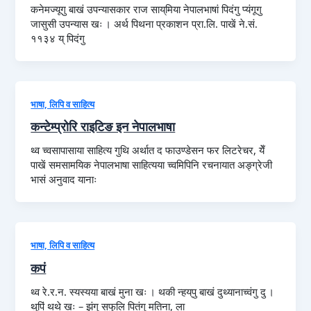
कनेमज्यूगु बाखं उपन्यासकार राज साय्‌मिया नेपालभाषां पिदंगु प्यंगूगु
जासुसी उपन्यास खः । अर्थ पिथना प्रकाशन प्रा.लि. पाखें ने.सं.
११३४ य् पिदंगु
भाषा, लिपि व साहित्य
कन्टेम्प्रोरि राइटिङ इन नेपालभाषा
थ्व च्वसापासाया साहित्य गुथि अर्थात द फाउण्डेसन फर लिटरेचर, येँ
पाखें समसामयिक नेपालभाषा साहित्यया च्वमिपिनि रचनायात अङ्ग्रेजी
भासं अनुवाद यानाः
भाषा, लिपि व साहित्य
कपं
थ्व रे.र.न. स्यस्यया बाखं मुना खः । थकी न्हय्‌पु बाखं दुथ्यानाच्वंगु दु ।
थुपिं थथे खः – झंगु सफुलि पितंगु मतिना, ला