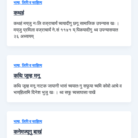
भाषा, लिपि व साहित्य
कथहं
कथहं मय्‌जु नःलि वज्राचार्यं च्वयादीगु छगू सामाजिक उपन्यास खः ।
मय्‌जु प्रमिला वज्राचार्यं ने.सं ११४१ य् पिकयादीगु थ्व उपन्यासयात
२६ अध्यायय्
भाषा, लिपि व साहित्य
कथि जूम्ह मनू
कथि जूम्ह मनू नाटक जापानी भासं च्वयातःगु सफूया च्वमि कोवो आचे व
भाय्‌हिलामि दिनेश भुजु खः । थ्व सफू च्वसापासा पाखें
भाषा, लिपि व साहित्य
कनेमज्यूगु बाखं