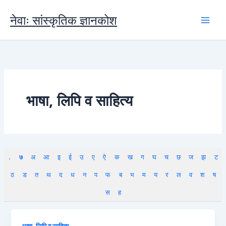
Skip
to
नेवाः सांस्कृतिक ज्ञानकोश
content
भाषा, लिपि व साहित्य
.
७
अ
आ
इ
ई
उ
ए
ऐ
क
ख
ग
घ
च
छ
ज
झ
ट
ठ
ड
त
थ
द
ध
न
प
फ
ब
भ
म
य
र
ल
व
श
ष
स
ह
भाषा, लिपि व साहित्य