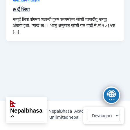
७ दँ लिपा
न्हय्‌दँ लिपा वांगमय शताव्दी पुरुष सत्यमोहन जोशीं च्वयादीगु न्हय्‌गू
अंकया पूधाः प्याखं खः । भाजु अनुराज जोशी यल पाखें ने.सं १०९१स
[…]
nepalbhasa
@2025 Copyright NepalBhasa Academy Powered by
unlimitednepal.