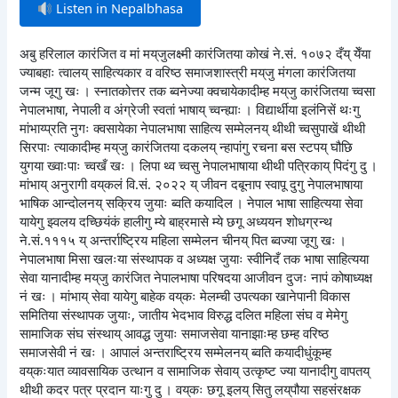
Listen in Nepalbhasa
अबु हरिलाल कारंजित व मां मय्‌जुलक्ष्मी कारंजितया कोखं ने.सं. १०७२ दँय् येँया
ज्याबहाः त्वालय् साहित्यकार व वरिष्ठ समाजशास्त्री मय्‌जु मंगला कारंजितया
जन्म जूगु खः । स्नातकोत्तर तक ब्वनेज्या क्वचायेकादीम्ह मय्‌जु कारंजितया च्वसा
नेपालभाषा, नेपाली व अंग्रेजी स्वतां भाषाय् च्वन्ह्याः । विद्यार्थीया इलंनिसें थःगु
मांभाय्प्रति नुगः क्वसायेका नेपालभाषा साहित्य सम्मेलनय् थीथी च्वसुपाखें थीथी
सिरपाः त्याकादीम्ह मय्‌जु कारंजितया दकलय् न्हापांगु रचना बस स्टपय् घौछि
युगया ख्वाःपाः च्वखँ खः । लिपा थ्व च्वसु नेपालभाषाया थीथी पत्रिकाय् पिदंगु दु ।
मांभाय् अनुरागी वय्‌कलं वि.सं. २०२२ य् जीवन दबूनाप स्वापू दुगु नेपालभाषाया
भाषिक आन्दोलनय् सक्रिय जुयाः ब्वति कयादिल । नेपाल भाषा साहित्यया सेवा
यायेगु झ्वलय दच्छियंकं हालीगु म्ये बाह्रमासे म्ये छगू अध्ययन शोधग्रन्थ
ने.सं.१११५ य् अन्तर्राष्ट्रिय महिला सम्मेलन चीनय् पित ब्वज्या जूगु खः ।
नेपालभाषा मिसा खलःया संस्थापक व अध्यक्ष जुयाः स्वीनिदँ तक भाषा साहित्यया
सेवा यानादीम्ह मय्‌जु कारंजित नेपालभाषा परिषदया आजीवन दुजः नापं कोषाध्यक्ष
नं खः । मांभाय् सेवा यायेगु बाहेक वय्‌कः मेलम्ची उपत्यका खानेपानी विकास
समितिया संस्थापक जुयाः, जातीय भेदभाव विरुद्ध दलित महिला संघ व मेमेगु
सामाजिक संघ संस्थाय् आवद्ध जुयाः समाजसेवा यानाझाःम्ह छम्ह वरिष्ठ
समाजसेवी नं खः । आपालं अन्तराष्ट्रिय सम्मेलनय् ब्वति कयादीधुंकूम्ह
वय्‌कःयात व्यावसायिक उत्थान व सामाजिक सेवाय् उत्कृष्ट ज्या यानादीगु वापतय्
थीथी कदर पत्र प्रदान याःगु दु । वय्‌कः छगू इलय् सितु लय्‌पौया सहसंरक्षक