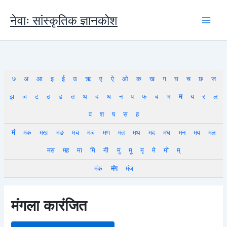
Skip
to
नेवाः सांस्कृतिक ज्ञानकोश
content
७
अ
आ
इ
ई
उ
ऋ
ए
ऐ
ओ
क
ख
ग
घ
च
छ
ज
झ
ञ
ट
ठ
ड
त
थ
द
ध
न
प
फ
ब
भ
म
य
र
ल
व
श
ष
स
ह
मं
मक
मख
मङ
मच
मञ
मण
मत
मथ
मद
मध
मन
मय
मल
मस
मह
मा
मि
मी
मु
मू
मृ
मे
मो
म्
मंक
मंग
मंज
मंगला कारंजित