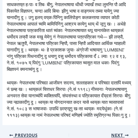
साधकतय्‌त हःपाः व तिबः बीगु, नेपालभाषाया थीथी ज्याखँ तथा लुमन्ति पौ आदि
पिकायेत विज्ञापन, चन्दा आदि बियाः झीगु भाषा व वाङ्गमय तब्या यायेगु ज्या
यानादीगु दु । उगु इलय् वय्‌कःपिनिगु कालिंपोङ्ग कलकत्ताया व्यापार कोठी
नेपालभाषाया आपालं च्वमि ब्वमिपिनिगु आश्रय कायेगु थाय् थें जूगु खः । अथेहे
नेपालभाषाया पत्रकारिता थातं च्वंकाः नेपालभाषायात थपू यानायंकेत थ्वय्‌कलं
धर्मोदय लय्‌पौ जक मखु मेमेगु नं नेपालभाषाया पत्रपत्रिका गथे— झी लय्‌पौ,
नेपाल ऋतुपौ, नेपालभाषा पत्रिका न्हिपौ, पासा न्हिपौ आदियात आर्थिक ग्वाहाली
यानादीगु दु । थ्वय्‌कः थः हे प्रकाशक जुयाः अंग्रेजी भाषायागु ‘LUMBINI’
नांगु पत्रिका पिथनादीगु दु धयागु दसु धर्मोदय पत्रिकाया दँ ८ ल्याः ९२ व ९३,
ने.सं. १०७५ य् पिदंगु ‘LUMBINI’ पत्रिकायात च्वसुत माल धकाः पिदंगु
बिज्ञापनं क्यनाच्वंगु दु ।
थ्वय्‌कः नेपालभाषा परिषद्या आजीवन सदस्य, सल्लाहकार व परिषद्या दातापिं मध्यय्
नं छम्ह खः । थ्वय्‌कलं चित्तधर सिरपाः (ने.सं ११९८) नीस्वनाः नेपालभाषायागु
अनवरत सेवा यानाच्वंपिं ब्यक्तित्वपिं, संघसंस्था व पत्रिकायात दँय्‌दसं सिरपाः बीगु
ज्या न्ह्याकादीगु दु । थ्वय्‌कःया योगदानयात कदर यासे थ्वय्‌कःयात च्वसापासां
ने.सं. १०८३ स भाषाजवाः उपाधिं छाय्‌प्यूगु खःसा थ्वय्‌कः मदयेधुंकाः (ने.सं
१११३) थ्वय्‌कःया नामं नेपालभाषा परिषदं मणिहर्ष ज्योति स्मृतिग्रन्थ पिकाःगु दु ।
PREVIOUS
NEXT