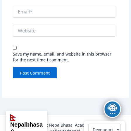
Email*
Website
Save my name, email, and website in this browser
for the next time I comment.
nepalbhasa
@2025 Copyright NepalBhasa Academy Powered by