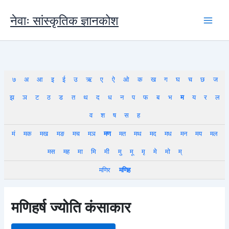
Skip
to
नेवाः सांस्कृतिक ज्ञानकोश
content
७
अ
आ
इ
ई
उ
ऋ
ए
ऐ
ओ
क
ख
ग
घ
च
छ
ज
झ
ञ
ट
ठ
ड
त
थ
द
ध
न
प
फ
ब
भ
म
य
र
ल
व
श
ष
स
ह
मं
मक
मख
मङ
मच
मञ
मण
मत
मथ
मद
मध
मन
मय
मल
मस
मह
मा
मि
मी
मु
मू
मृ
मे
मो
म्
मणिर
मणिह
मणिहर्ष ज्योति कंसाकार