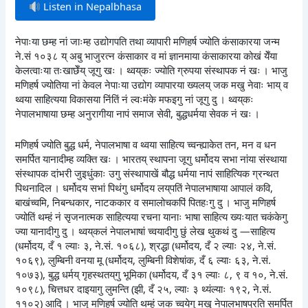
Listen in Nepalbhasa
नेपाःया छम्ह नां जाःम्ह उद्योगपति तथा व्यापारी मणिहर्ष ज्योति कंसाकारया जन्म
ने.सं १०३८ य् अबु भाजुरत्न कंसाकार व मां ज्ञानमाया कंसाकारया कोखं येँया
केलत्वाःया तःखाछेँय् जूगु खः । थ्वय्‌कः ज्योति ग्रुपया संस्थापक नं खः । भाजु
मणिहर्ष ज्योतिया नां केवल नेपाःया उद्योग व्यापारया ख्यलय् जक मखु नेवाः भाय् व
थ्वया साहित्यया विकासया निंतिं नं ल्वःमंके मफइगु नां जूगु दु । थ्वय्‌कः
नेपालभाषाया छम्ह अनुरागीया नापं समाज सेवी, बुद्धधर्मया सेवक नं खः ।
मणिहर्ष ज्योति बुद्ध धर्म, नेपालभाषा व थ्वया साहित्य च्वन्ह्याकेत तन, मन व धन
समर्पित यानादीम्ह व्यक्ति खः । भारतय् स्थापना जूगु धर्मोदय सभा नांया संस्थाया
संस्थापक दांभरी जुइधुंकाः उगु संस्थापाखें बौद्ध धर्मया नापं साहित्यिक ग्रन्थत
पिथनादिल । धर्मोदय सभां पिथंगु धर्मोदय लय्‌पतिं नेपालभाषाया आपालं कवि,
बाखंच्वमि, निबन्धकार, नाटककार व समालोचकपिं पितहःगु दु । भाजु मणिहर्ष
ज्योतिं थम्हं नं सृजनात्मक साहित्यया रचना यानाः भाषा साहित्य ख्यःयात चकंकेगु
ज्या यानादीगु दु । थ्वय्‌कलं नेपालभाषां च्वयादीगु छुं लेख थुकथं दु —साहित्य
(धर्मोदय, दँ १ ल्याः ३, ने.सं. १०६८), श्रद्धा (धर्मोदय, दँ २ ल्याः २४, ने.सं.
१०६९), लुम्बिनी वनया मू (धर्मोदय, लुम्बिनी विशेषांक, दँ ६ ल्याः ६३, ने.सं.
१०७३), बुद्ध धर्मय् गृहस्थतय्‌गु भूमिका (धर्मोदय, दँ ३१ ल्याः ८, ९ व १०, ने.सं.
१०९८), चित्तधर दाइयागु लुमन्ति (झी, दँ २५, ल्याः ३ थ्यंल्याः १९२, ने.सं.
११०२) आदि । भाजु मणिहर्ष ज्योति थम्हं जक च्वयेगु मखु नेपालभाषप्रति समर्पित