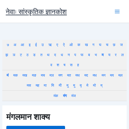
Skip
to
नेवाः सांस्कृतिक ज्ञानकोश
content
७
अ
आ
इ
ई
उ
ऋ
ए
ऐ
ओ
क
ख
ग
घ
च
छ
ज
झ
ञ
ट
ठ
ड
त
थ
द
ध
न
प
फ
ब
भ
म
य
र
ल
व
श
ष
स
ह
मं
मक
मख
मङ
मच
मञ
मण
मत
मथ
मद
मध
मन
मय
मल
मस
मह
मा
मि
मी
मु
मू
मृ
मे
मो
म्
मंक
मंग
मंज
मंगलमान शाक्य