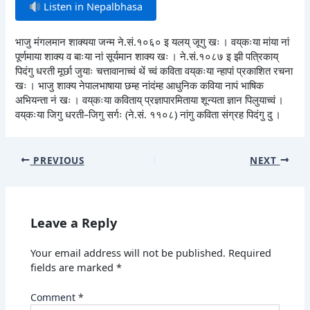
Listen in Nepalbhasa
भाजु मंगलमान शाक्यया जन्म ने.सं.१०६० इ यलय् जूगु खः । वय्‌कःया मांया नां
पूर्णमाया शाक्य व बाःया नां सूर्यमान शाक्य खः । ने.सं.१०८७ इ झी पत्रिकाय्
पिदंगु धरती मूर्छा जुयाः चत्तावानाच्वं थें च्वं कविता वय्‌कःया न्हापां प्रकाशित रचना
खः । भाजु शाक्य नेपालभाषाया छम्ह नांदंम्ह आधुनिक कविया नापं भाषिक
अभियन्ता नं खः । वय्‌कःया कविताय् प्रज्ञापारमिताया शून्यता ज्ञान पिलुयाच्वं ।
वय्‌कःया जिगु धरती–जिगु सर्गः (ने.सं. ११०८) नांगु कविता संग्रह पिदंगु दु ।
PREVIOUS
NEXT
Leave a Reply
Your email address will not be published.
Required
fields are marked
*
Comment
*