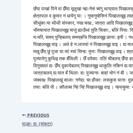
छँया पाखां पिने वा छेँया मूलुखा न्ह्यःनेसं च्वंगु थाय्‌यात पि
क्षेत्रपाल व कुमार नं धायेगु याः । गुम्हगुम्हेसिनं पिखालखुइ ल्व
सीधुंकाःया थीथी संस्कार, नखःचखः, जात्रा आदि पिखालखुइ च्वन
भौमचायात पिखालखुइ माजुं ह्याउँथ्वं तुति सिकाः, बलिं पियाः स
यःमरि, समय्‌ पुन्हिबलय्‌ समय्‌बजि पिखालखुइ छानाः इनी । गथांम
पिखालखुइ वाइ । अथे हे नःलास्वां नं पिखालखुइ वाइ । द्यःयाथाय्‌
मखु छेँय्‌ छुं पुजा याःसां स्वां सिन्हः मुनाः पिखालखुइ वाइ । श्र
पुज्यायेगु कुथिइ तक बँथिली । छेँ दयेकाः पलिं चीबलय्‌ छेँया 
दिगुख्यलं द्यः छेँय्‌ दुकायेबलय्‌ पिखालखुइ थाकुलि नकिनं द
जात्राबलय्‌ द्यःयात बँ थिलाः द्यः पुज्यानाः बाहां भोग नं बी ।
जंक्वखः पिखालखुं सालाः गणेद्यः चाःहीकाः लसकुस यानाः दुकाये
तयाः बलिं पी । कौलाब्व न्हिं न्हिं पिखालखुइ वाइ । न्हय्‌न्हु
PREVIOUS
पाल्हाः द्यः (संकटा)