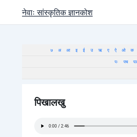
Skip
नेवाः सांस्कृतिक ज्ञानकोश
to
content
७
अ
आ
इ
ई
उ
ऋ
ए
ऐ
ओ
क
पः
पच
प
पिखालखु