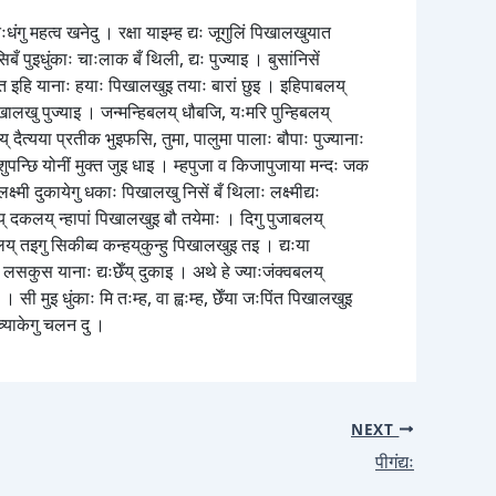
धंगु महत्व खनेदु । रक्षा याइम्ह द्यः जूगुलिं पिखालखुयात
िबँ पुइधुंकाः चाःलाक बँ थिली, द्यः पुज्याइ । बुसांनिसें
‌त इहि यानाः हयाः पिखालखुइ तयाः बारां छुइ । इहिपाबलय्‌
ालखु पुज्याइ । जन्मन्हिबलय्‌ धौबजि, यःमरि पुन्हिबलय्‌
्‌ दैत्यया प्रतीक भुइफसि, तुमा, पालुमा पालाः बौपाः पुज्यानाः
 पशुपन्छि योनीं मुक्त जुइ धाइ । म्हपुजा व किजापुजाया मन्दः जक
लक्ष्मी दुकायेगु धकाः पिखालखु निसें बँ थिलाः लक्ष्मीद्यः
‌ दकलय्‌ न्हापां पिखालखुइ बौ तयेमाः । दिगु पुजाबलय्‌
 तइगु सिकीब्व कन्हय्‌कुन्हु पिखालखुइ तइ । द्यःया
 लसकुस यानाः द्यःछेँय्‌ दुकाइ । अथे हे ज्याःजंक्वबलय्‌
ी मुइ धुंकाः मि तःम्ह, वा ह्वःम्ह, छेँया जःपिंत पिखालखुइ
 च्याकेगु चलन दु ।
NEXT
पीगंद्यः