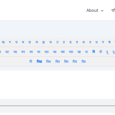
About
पर
ख
ग
घ
च
छ
ज
झ
ञ
ट
ठ
ड
त
थ
द
ध
न
प
ञ
पट
पद
पन
पप
पर
पल
पव
पश
पस
पह
पा
पि
पी
पु
पू
पिं
पिख
पिच
पित
पिम
पिय
पिव