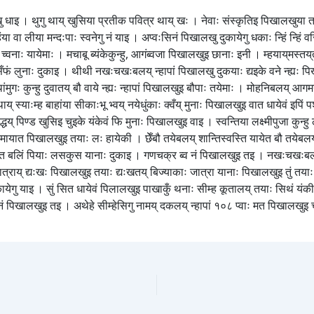
खालखु धाइ । थुगु थाय्‌ खुसिया प्रतीक पवित्र थाय्‌ खः । नेवाः संस्कृतिइ पिखालखुया तः
हंया वा लीया मन्दःपाः स्वनेगु नं याइ । अप्वःसिनं पिखालखु दुकायेगु धकाः न्हिं न्हिं वस
ाः यायेमाः । मचाबू ब्यंकेकुन्हु, आगंब्वजा पिखालखुइ छानाः इनी । म्हयाय्‌मस्तय्
िँफं लुनाः दुकाइ । थीथी नखःचखःबलय्‌ न्हापां पिखालखु दुकयाः द्यइके वने न्ह्यः पिख
ुगः कुन्हु दुवातय्‌ बौ वाये न्ह्यः न्हापां पिखालखुइ बौपाः तयेमाः । मोहनिबलय्‌ आगमय
 स्याःम्ह बाहांया सीकाःभू भ्वय्‌ नयेधुंकाः क्वँय्‌ मुनाः पिखालखुइ वात धायेवं इपिं
ाद्धय्‌ पिण्ड खुसिइ चुइके यंकेवं फि मुनाः पिखालखुइ वाइ । स्वन्तिया लक्ष्मीपुजा कुन्हु 
हामायात पिखालखुइ तयाः लः हायेकी । छेँबौ तयेबलय्‌ शान्तिस्वस्ति यायेत बौ तयेबलय्
्यःयात बलिं पियाः लसकुस यानाः दुकाइ । गणचक्र ब्व नं पिखालखुइ तइ । नखःचखःबलय्‌
 जात्राय्‌ द्यःखः पिखालखुइ तयाः द्यःखतय्‌ बिज्याकाः जात्रा यानाः पिखालखुइ तुं तयाः
गु याइ । सुं सित धायेवं पिलालखुइ पाखाकुँ थनाः सीम्ह कूतालय्‌ तयाः सिथं यंकी । स
माः नं पिखालखुइ तइ । अथेहे सीम्हेसिगु नामय्‌ दकलय्‌ न्हापां १०८ प्वाः मत पिखालखुइ