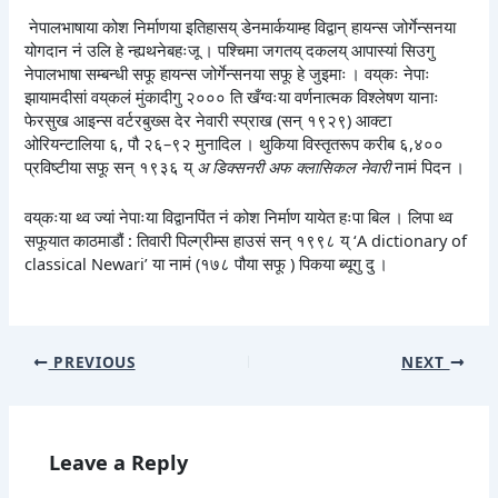
नेपालभाषाया कोश निर्माणया इतिहासय् डेनमार्कयाम्ह विद्वान् हायन्स जोर्गेन्सनया
योगदान नं उलि हे न्ह्यथनेबहःजू । पश्चिमा जगतय् दकलय् आपास्यां सिउगु
नेपालभाषा सम्बन्धी सफू हायन्स जोर्गेन्सनया सफू हे जुइमाः । वय्‌कः नेपाः
झायामदीसां वय्‌कलं मुंकादीगु २००० ति खँग्वःया वर्णनात्मक विश्लेषण यानाः
फेरसुख आइन्स वर्टरबुख्स देर नेवारी स्प्राख (सन् १९२९) आक्टा
ओरियन्टालिया ६, पौ २६–९२ मुनादिल । थुकिया विस्तृतरूप करीब ६,४००
प्रविष्टीया सफू सन् १९३६ य्
अ डिक्सनरी अफ क्लासिकल नेवारी
नामं पिदन ।
वय्‌कःया थ्व ज्यां नेपाःया विद्वानपिंत नं कोश निर्माण यायेत हःपा बिल । लिपा थ्व
सफूयात काठमाडौं : तिवारी पिल्ग्रीम्स हाउसं सन् १९९८ य् ‘A dictionary of
classical Newari’ या नामं (१७८ पौया सफू ) पिकया ब्यूगु दु ।
PREVIOUS
NEXT
Leave a Reply