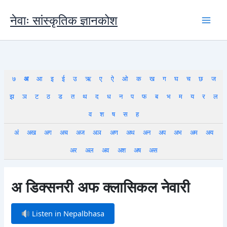
Skip
to
नेवाः सांस्कृतिक ज्ञानकोश
content
७
अ
आ
इ
ई
उ
ऋ
ए
ऐ
ओ
क
ख
ग
घ
च
छ
ज
झ
ञ
ट
ठ
ड
त
थ
द
ध
न
प
फ
ब
भ
म
य
र
ल
व
श
ष
स
ह
अं
अख
अग
अच
अज
अञ
अण
अथ
अन
अप
अभ
अम
अय
अर
अल
अव
अश
अष
अस
अ डिक्सनरी अफ क्लासिकल नेवारी
Listen in Nepalbhasa