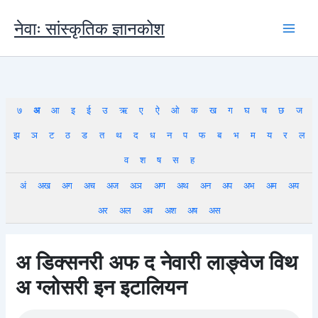
Skip
to
नेवाः सांस्कृतिक ज्ञानकोश
content
७
अ
आ
इ
ई
उ
ऋ
ए
ऐ
ओ
क
ख
ग
घ
च
छ
ज
झ
ञ
ट
ठ
ड
त
थ
द
ध
न
प
फ
ब
भ
म
य
र
ल
व
श
ष
स
ह
अं
अख
अग
अच
अज
अञ
अण
अथ
अन
अप
अभ
अम
अय
अर
अल
अव
अश
अष
अस
अ डिक्सनरी अफ द नेवारी लाङ्वेज विथ
अ ग्लोसरी इन इटालियन