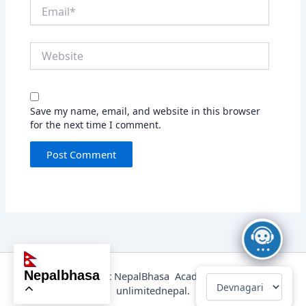
Email*
Website
Save my name, email, and website in this browser
for the next time I comment.
nepalbhasa
@2025 Copyright NepalBhasa Academy Powered by
unlimitednepal.