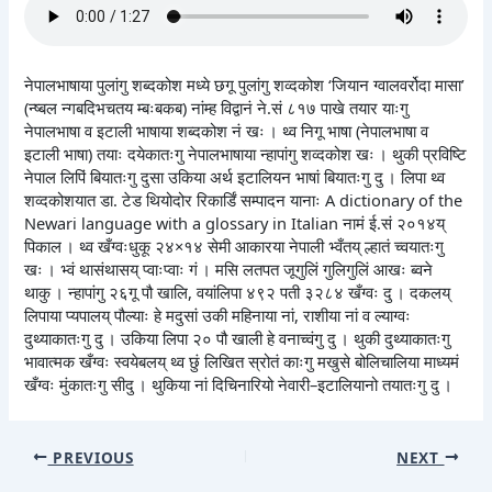
नेपालभाषाया पुलांगु शब्दकोश मध्ये छगू पुलांगु शव्दकोश ‘जियान ग्वालवर्रोदा मासा’
(न्ष्बल न्गबदिभचतय म्बःबकब) नांम्ह विद्वानं ने.सं ८१७ पाखे तयार याःगु
नेपालभाषा व इटाली भाषाया शब्दकोश नं खः । थ्व निगू भाषा (नेपालभाषा व
इटाली भाषा) तयाः दयेकातःगु नेपालभाषाया न्हापांगु शव्दकोश खः । थुकी प्रविष्टि
नेपाल लिपिं बियातःगु दुसा उकिया अर्थ इटालियन भाषां बियातःगु दु । लिपा थ्व
शव्दकोशयात डा. टेड थियोदोर रिकार्डिं सम्पादन यानाः A dictionary of the
Newari language with a glossary in Italian नामं ई.सं २०१४य्
पिकाल । थ्व खँग्वःधुकू २४×१४ सेमी आकारया नेपाली भ्वँतय् ल्हातं च्वयातःगु
खः । भ्वं थासंथासय् प्वाःप्वाः गं । मसि लतपत जूगुलिं गुलिगुलिं आखः ब्वने
थाकु । न्हापांगु २६गू पौ खालि, वयांलिपा ४९२ पती ३२८४ खँग्वः दु । दकलय्
लिपाया प्यपालय् पौल्याः हे मदुसां उकी महिनाया नां, राशीया नां व ल्याग्वः
दुथ्याकातःगु दु । उकिया लिपा २० पौ खाली हे वनाच्वंगु दु । थुकी दुथ्याकातःगु
भावात्मक खँग्वः स्वयेबलय् थ्व छुं लिखित स्रोतं काःगु मखुसे बोलिचालिया माध्यमं
खँग्वः मुंकातःगु सीदु । थुकिया नां दिचिनारियो नेवारी–इटालियानो तयातःगु दु ।
PREVIOUS
NEXT