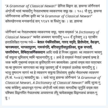
“
A Grammar of Classical Newari
” डेनिस विद्वान डा. हायन्स जोर्गेनसनं
अंग्रेजी भासं च्वयादीगु नेपालभाषाया व्याकरणया सफू खः । १०८ पौ दुगु, हायन्स
जोर्गेनसनया अन्तिम कृति थ्व “
A Grammar of Classical Newari
”
कोपनहेगनया मन्स्कर्गाडं सन् १९४१ स पिथंगु खः । डा. हायन्स
जोर्गेन्सनं थ्व नेपालभाषाया व्याकरणया सफू, न्हापा वय्‌कलं “
A Dictionary of
Classical Newari
” च्वयेत अध्ययन यानादीगु ५०० दँ दुनेयागु २३ प्राचीन
हस्तलिखित ग्रन्थ गथे—
बेताल पंचविंसतिका, नारद स्मृति, हितोपदेश, वैद्यङ्ग,
चानक्यसार, भागवतपुराण, नामसंगति, बत्तिसपुत्तीसपुतलिका, शुक सप्ततौ,
पापरीमोचन, विचित्रकर्णिकावदान
आदि पाखें हे नियम लुइकाः थ्व व्याकरण च्वयागु
खँ सफूया भूमिकाय् च्वमिं न्ह्यथनादीगु दु । अथे हे वय्‌कलं नेपालं छम्हयां छम्ह हे
जक च्वमि गुम्हस्यां वय्‌क:या कृतिप्रति मन क्वसायेकाः ल्हासां वय्‌क:यात पत्राचार
याःम्ह पुष्परत्न सागरयात थ्व सफू छ्वयागु खँ नं वय्‌कलं उल्लेख यानादीगु दु ।
भाजु पुष्परत्न सागरं थ्व हे व्याकरण सफूया लिधंसाय्
सुबोध नेपालभाषा व्याकरण
(ने.सं. १०७२) च्वयादीगु खः । थथे भाजु हायन्स जोर्गेन्सनं “
A Grammar of
Classical Newari, A Dictionary of Classical Newari
” आदि थुज्वःगु
भाषा सयेकेगु आधारभूत ग्रन्थ अंग्रेजी भाषं तयार यानादीम्ह जूगुलिं वय्‌क:यात
पश्चिमा विद्वानपिंत नेपालभाषा अध्ययनया लँपु चायेकाब्यूम्ह विद्वानकथं कयातःगु
दु ।