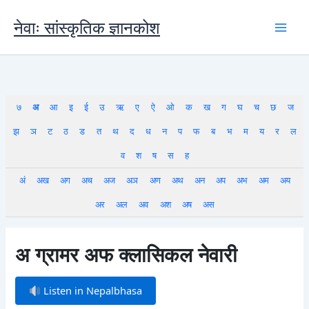
Skip
to
नेवाः सांस्कृतिक ज्ञानकोश
content
७
अ
आ
इ
ई
उ
ऋ
ए
ऐ
ओ
क
ख
ग
घ
च
छ
ज
झ
ञ
ट
ठ
ड
त
थ
द
ध
न
प
फ
ब
भ
म
य
र
ल
व
श
ष
स
ह
अं
अख
अग
अच
अज
अञ
अण
अथ
अन
अप
अभ
अम
अय
अर
अल
अव
अश
अष
अस
अ ग्रामर अफ क्लासिकल नेवारी
Listen in Nepalbhasa