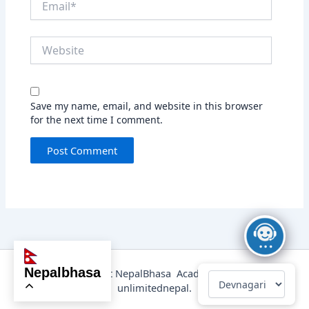
Website
Save my name, email, and website in this browser
for the next time I comment.
nepalbhasa
@2025 Copyright NepalBhasa Academy Powered by
unlimitednepal.