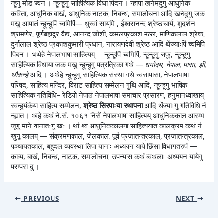
न्हूगु मोड ज्वन । न्हून्हूगु साहित्यिक विधा पिदन । न्हापा खनेमदुगु आधुनिक
कविता, आधुनिक बाखं, आधुनिक नाटक, निबन्ध, समालोचना आदि खनेदुगु जक
मखु आपालं न्हून्हूपिं च्वमिपिं— धुस्वां साय्‌मि , ईश्वरानन्द श्रेष्ठाचार्य, शुदर्शन
श्रामणेर, पूर्णबहादुर वैद्य, आनन्द जोशी, कमलप्रकाश मल्ल, माणिकलाल श्रेष्ठ,
दुर्गालाल श्रेष्ठ प्रकाशकुमारी प्रधान, नारायणदेवी श्रेष्ठ आदि थेंज्याःपिं च्वमिपिं
पिदन । थथेहे नेपालभाषा साहित्यय्— न्हून्हूपिं च्वमिपिं, न्हून्हूगु सफू, न्हून्हूगु
साहित्यिक विधाया जक मखु न्हून्हूगु पत्रत्रिका गथे —
धर्मोदय, नेपाल, पासा, झी,
थौंकन्हे
आदि । अथेहे न्हून्हूगु साहित्यिक संस्था गथे च्वसापासा, नेपालभाषा
परिषद, साहित्य मन्दिर, विराट साहित्य सम्मेलन गुथि आदि, न्हून्हूगु भाषिक
साहित्यिक गतिविधि– रेडियो नेपालं नेपालभाषां समाचार प्रसारण, हनुमानध्वाखाय्
स्वन्हुयंकंया साहित्य सम्मेलन,
श्रेष्ठ सिरपाःया स्थापना
आदि थेंज्याःगु गतिविधि नं
न्ह्यात । थ्वहे कथं ने.सं. १०६१ निसें नेपालभाषा साहित्यय् आधुनिककाल आरम्भ
जूगु माने यानातःगु खः । थां थ्व आधुनिककालया साहित्ययात कालक्रम कथं नं
खुगू कालय् — संक्रमणकाल, जेलकाल, पूर्व प्रजातन्त्रकाल, प्रजातन्त्रकाल,
पञ्चायतकाल, बहुदल व्यवस्था लिपा यानाः अध्ययन याये छिंसा विधागतरुपं —
काव्य, बाखं, निबन्ध, नाटक, समालोचना, उपन्यास कथं ब्वथलाः अध्ययन यायेगु
परम्परा दु ।
PREVIOUS
NEXT