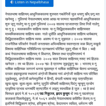
Listen in Nepalbhasa
नेपालभाषा साहित्यय् आधुनिककालया शुरुवात गबलेनिसें जुल धयागु खँय् छगू मत
खनेमदु । गुलिस्यां नेपालभाषाय् थासा आखःया परम्परा न्ह्यासांनिसें आधुनिककाल
शुरु जूगु नालेगु याःगु दुसां गुलिस्यां २००७ सालया प्रजातन्त्र लिपा निसें नालेगु
याःगु दु । मल्लकालीन साहित्य स्वयाः पाःगु सिद्धिदासकालीन साहित्ययात
माध्यमिककालया साहित्य धकाः नाले धुसेंलि आधुनिककालया साहित्य धायेबलय्
सिद्धिदासकालिन साहित्य स्वयाः अवश्य नं पाःगु जुइमाल । २००७ सालया
राजनैतिक परिवर्तनं नेपाली जनतायात अभिव्यक्तिया स्वतन्त्रता जक बिउगु मखुसे
विश्वया साहित्यिक गतिविधिनाप प्रत्यक्षरुपं परिचित जुइगु मौका नं बिल । थ्वहे
कथं नेपालभाषाया साहित्यय् नं विधागत, विषयत तथा प्रवृतिगतरुपं नं
सिद्धिदासकालिन साहित्य स्वयाः २००७ साल लिपाया साहित्यय् स्पष्ट रुपं हिउपाः
खनेदत । तर थ्व हिउपाः २००७ न्ह्यः हे प्रारम्भ जुइधुंकूगु खः । भारतय् वःगु
भाषिक साहित्यक जागरणं थनया युवातय्‌त नं भाषिक साहित्यिक चेतना थनाब्यूगु,
दरवार हाइस्कूलया स्थापनां अंग्रेजी शिक्षाया नापं अंग्रेजी साहित्य नाप परिचित
जुइकेब्यूगु, अंग्रेजी ब्वनेमफुपिंसं नं हिन्दी, बंगाली भाषाया सफू पत्रपत्रिका
खुयाःखुयाः सुलाःसुलाः ब्वनेगु जूगुलिं पश्चिमी साहित्यय् पिदंगु न्हून्हूगु प्रयोग
प्रवृतिया प्रभाव थनच्वंपिं स्रष्टापिंत नं लाइगु स्वभाविक हे जुल । थ्व हे कथं
चित्तधर हृदयं ने.सं १०५३य्
पद्य निकुञ्ज, हृदय कुसुम
थें ज्याःगु पद्यसंग्रह
कलकतां पिकायेधुंकूगु, ने.सं १०६१ अर्थात् नेपालभाषाया कविपिंत जेलय् तःगु
इलंनिसें सिद्धिचरण श्रेष्ठ, हरिकृष्ण श्रेष्ठ, केदारमान व्यथित, धर्मरत्न यमि