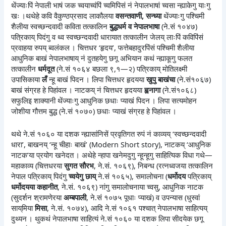
थेंज्याःपिं नेपाली भाषं जक च्वयाच्वंपिं च्वमिपिसं नं नेपालभाषां च्वसा न्ह्याकेगु याःगु
खः ।थथेहे कवि वैकुण्ठप्रसाद लाकौलया
वसन्तवाणी, सन्ध्या
थेंज्याःगु पश्चिमी
शैलीया स्वच्छन्दवादी कविता तत्कालिन
बुद्धधर्म व नेपालभाषा
(ने.सं १०४७)
पत्रिकाय् पिदंगु व थ्व स्वच्छन्दवादी धारायात तत्कालीन जेलय् लाःपिं कविपिंसं
प्रवाहया रुपय् ब्वलंकल । चित्तधर ‘हृदय’, फत्तेबहादुरपिंसं पश्चिमी शैलीया
आधुनिक बाखं नेपालभाषाय् नं दुतहयेगु छगू अभियान कथं न्ह्याकूगु फलत
तत्कालीन
धर्मदूत
(ने.सं १०६४ बछला ९,१—२) पत्रिकाय् मोतिलक्ष्मी
उपासिकाया
लँ
न्हू बाखं पिदन । लिपा चित्तधर हृदयया
खुपु बाखंचा
(ने.सं१०६७)
बाखं संग्रह हे पिहांवल । नाटकय् नं चित्तधर हृदयया
ह्वनागा
(ने.सं१०६८)
सफुलिइ शाक्यानी थेंज्याःगु आधुनिक छधाः प्याखं पिदन । लिपा सत्यमोहन
जोशीया गौत्तम बुद्ध (ने.सं १०७०) छधाः प्याखं संग्रह हे पिहांवल ।
थथे ने.सं १०६० या दशक न्ह्यासांनिसें प्रवृतिगत रुपं नं काव्यय् ‘स्वच्छन्दवादी
धारा’, बाखनय् ‘न्हू चीहाः बाखं’ (Modern Short story), नाटकय् ‘आधुनिक
नाटक’या प्रयोग खनेदत । अथेहे न्हापा खनेमदुगु न्हून्हूगु साहित्यिक विधा गथे—
महाकाव्य (चित्तधरया
सुगत सौरभ
, ने.सं. १०६९), निबन्ध (रत्नध्वजया तत्कालिन
नेपाल पत्रिकाय् पिदंगु
च्वयेगु छाय्
ने.सं १०६५), समालोचना (
धर्मोदय
पत्रिकाय्
धर्मोदयया कहानीत
, ने.सं. १०६९) नांगु समालोचनाया च्वसु, आधुनिक नाटक
(सुदर्शन श्रामणेरया
अम्बपाली
, ने.सं १०७५ पूधाः प्याखं) व उपन्यास (धुस्वां
साय्‌मिया
मिसा
, ने.सं. १०७४), आदि ने.सं १०६१ पश्चात् नेपालभाषा साहित्यय्
दुथ्यन । थुकथं नेपालभाषा साहित्यं ने.सं १०६० या दशक लिपा सीदयेक छगू