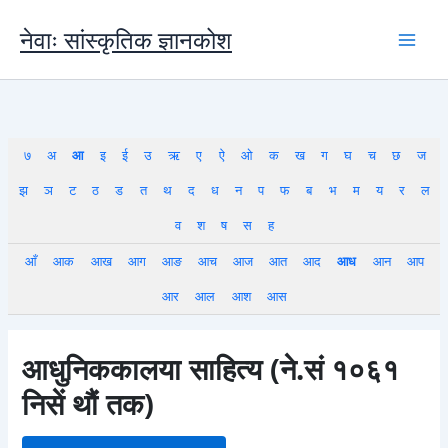
Skip
to
नेवाः सांस्कृतिक ज्ञानकोश
content
७
अ
आ
इ
ई
उ
ऋ
ए
ऐ
ओ
क
ख
ग
घ
च
छ
ज
झ
ञ
ट
ठ
ड
त
थ
द
ध
न
प
फ
ब
भ
म
य
र
ल
व
श
ष
स
ह
आँ
आक
आख
आग
आङ
आच
आज
आत
आद
आध
आन
आप
आर
आल
आश
आस
आधुनिककालया साहित्य (ने.सं १०६१
निसें थौं तक)