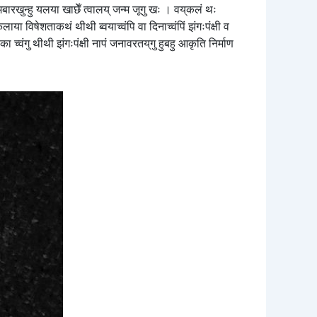
बारखुन्हु यलया खाछेँ त्वालय् जन्म जूगु खः । वय्‌कलं थः
ाया विषेशताकथं थीथी ब्वयाच्वंपि वा दिनाच्वंपिं झंगःपंक्षी व
ा च्वंगु थीथी झंगःपंक्षी नापं जनावरतय्‌गु हुबहु आकृति निर्माण