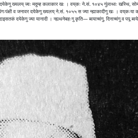
दयेकेगु ख्यलय् ज्वः मदुम्ह कलाकार खः । वय्‌कः ने.सं. १०४५ गुंलाथ्वः खस्थि, सोम
ंगःपंक्षी व जनावर दयेकेगु ख्यलय् ने.सं. १०५५ स ज्या न्ह्याकादीगु खः । वय्‌कःया कल
सतकं दयेकेगु ज्या यानादी । न्ह्यथनेबहःगु कृति— ब्वयाच्वंगु, दिनाच्वंगु व पपू ब्वयेक