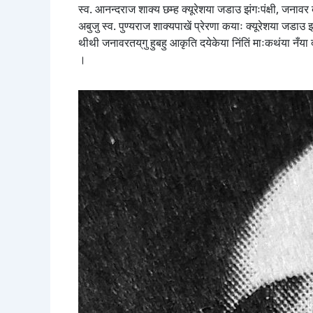
स्व. आनन्दराज शाक्य छम्ह क्यूरेशया जडाउ झंगःपंक्षी, जनावर 
अबुजु स्व. पुण्यराज शाक्यपाखें प्रेरणा कयाः क्यूरेशया जडाउ झ
थीथी जनावरतय्‌गु हुबहु आकृति दयेकेया निंतिं माःकथंया नँया दाइ
।