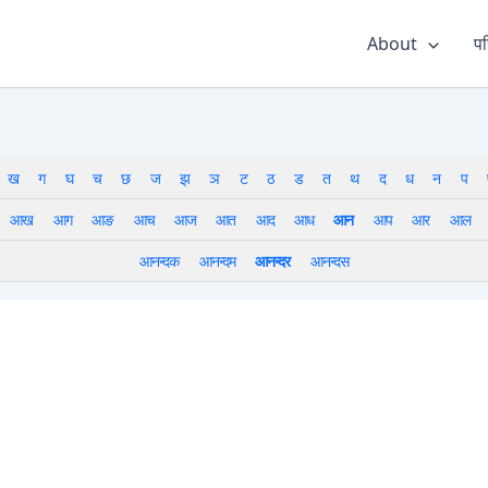
About
पर
ख
ग
घ
च
छ
ज
झ
ञ
ट
ठ
ड
त
थ
द
ध
न
प
आख
आग
आङ
आच
आज
आत
आद
आध
आन
आप
आर
आल
आनन्दक
आनन्दम
आनन्दर
आनन्दस