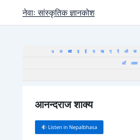
Skip
नेवाः सांस्कृतिक ज्ञानकोश
to
content
७
अ
आ
इ
ई
उ
ऋ
ए
ऐ
ओ
क
आँ
आक
आनन्दराज शाक्य
Listen in Nepalbhasa