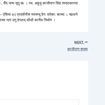
ः, येँय् जन्म जूगु खः । स्व. अबुजु काजीमान सिंह ताम्राकारया
एशिया ७२ प्रदर्शनीस स्वयम्भू देगः दयेकाः ब्वज्या । न्ह्यथने
्या नापं उगु देगलय् थीथी कार्नेस निर्माण ।
NEXT
काजीरत्न शाक्य