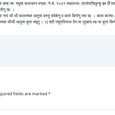
म्ह ज्वः मदुम्ह कलाकार वय्‌कः ने.सं. १०४१ तछलाथ्वः त्रयोदसिकुन्हु झ्वःछेँ त्वा
ादीगु खः ।
ा नापं थी थी कलात्मक धातुया बस्तु दयेकेगु व कतां कियेगु ज्या खः । कला ब्वज्या— 
 थीथी धातुया बुत्ता क्यूगु । २) श्री पशुपतिनाथ देगःया लुखाय् वहःया बुत्ता कियेज
quired fields are marked
*