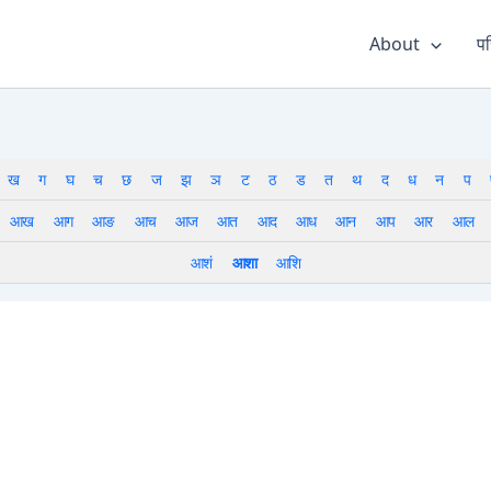
About
पर
ख
ग
घ
च
छ
ज
झ
ञ
ट
ठ
ड
त
थ
द
ध
न
प
आख
आग
आङ
आच
आज
आत
आद
आध
आन
आप
आर
आल
आशं
आशा
आशि