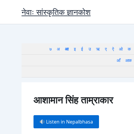
Skip
नेवाः सांस्कृतिक ज्ञानकोश
to
content
७
अ
आ
इ
ई
उ
ऋ
ए
ऐ
ओ
क
आँ
आक
आशामान सिंह ताम्राकार
Listen in Nepalbhasa