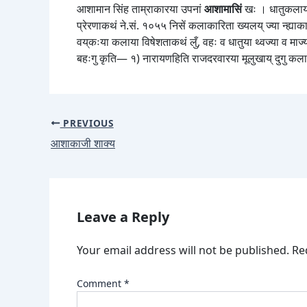
आशामान सिंह ताम्राकारया उपनां
आशामासिं
खः । धातुकलाया छ
प्रेरणाकथं ने.सं. १०५५ निसें कलाकारिता ख्यलय् ज्या न्ह्याक
वय्‌कःया कलाया विषेशताकथं लुँ, वहः व धातुया थ्वज्या व माज्य
बहःगु कृति— १) नारायणहिति राजदरवारया मूलुखाय् दुगु कलात्मक
PREVIOUS
आशाकाजी शाक्य
Leave a Reply
Your email address will not be published.
Re
Comment
*