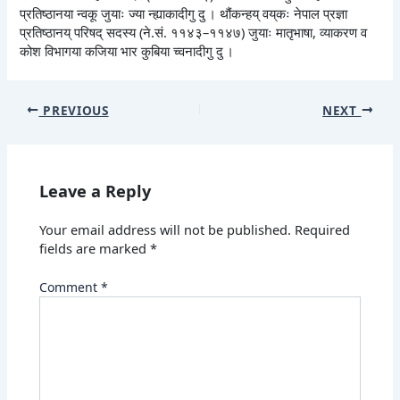
प्रतिष्ठानया न्वकू जुयाः ज्या न्ह्याकादीगु दु । थौंकन्हय् वय्‌कः नेपाल प्रज्ञा
प्रतिष्ठानय् परिषद् सदस्य (ने.सं. ११४३–११४७) जुयाः मातृभाषा, व्याकरण व
कोश विभागया कजिया भार कुबिया च्वनादीगु दु ।
PREVIOUS
NEXT
Leave a Reply
Your email address will not be published.
Required
fields are marked
*
Comment
*