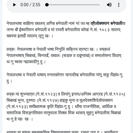
नेपालभाषा साहित्य ख्यलय् अगिब बनेपाली नामं नां जाःम्ह
त्रैलोक्यमान बनेपाली
या
जन्म बौ ईश्वरीमान बनेपाली व मां रापती बनेपालीया कोखं ने.सं. १०८३ सालय्
ख्वपया इताछेँ त्वालय् जूगु खः ।
वय्‌कः नेपालभाषा व नेपाली भाषा निगुलिं सक्रिय स्रष्टा खः । वय्‌कलं
नेपालभाषाय् चिबाखं, चिनाखँ, ख्यालः (सडक व दबूप्याखं) व समालोचना विधाय्
थःगु च्वसा न्ह्याकादीगु दु ।
नेपालभाषा व नेपाली भाषाय् स्नातकोत्तर यानादीम्ह बनेपालीया प्यंगू सफू पिहांवःगु
दु ।
वय्‌कःया शुभयात्रा (ने.सं.११२३) व लिपांगु इनाप/अन्तिम आग्रह (ने.सं.११२५)
चिबाखं मुना, दुरुघाः (ने.सं.११२७) हाइकु मुना व मूलदेवशशिदेवोपाख्यान
(ने.सं.११३३) समीक्षात्मक कृति पिहांवःगु दु । थौंया राजनीतिक, आर्थिक व
सामाजिक विसङ्गतियात मात्तुमाला तिक्क मिंक थासय् सुइगु बनेपालीया चिबाखं
थःगु हे पहः खः ।
थ्वय्‌कःया हाइकु समसामयिक विषयवस्तुयात कयाः रचना जूगु दु । भूपतीन्द्र