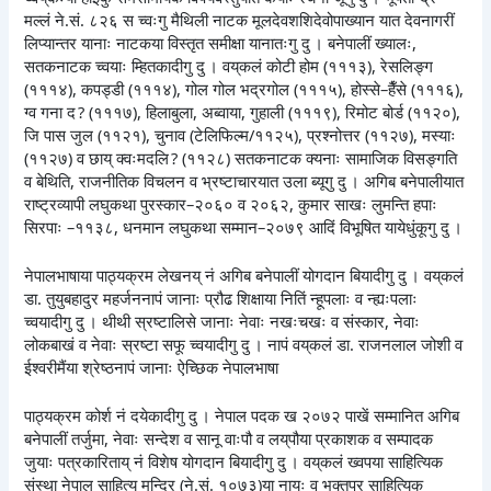
मल्लं ने.सं. ८२६ स च्वःगु मैथिली नाटक मूलदेवशशिदेवोपाख्यान यात देवनागरीं
लिप्यान्तर यानाः नाटकया विस्तृत समीक्षा यानातःगु दु । बनेपालीं ख्यालः,
सतकनाटक च्वयाः म्हितकादीगु दु । वय्‌कलं कोटी होम (१११३), रेसलिङ्ग
(१११४), कपड्डी (१११४), गोल गोल भद्रगोल (१११५), होस्से–हैँसे (१११६),
ग्व गना द ? (१११७), हिलाबुला, अब्वाया, गुहाली (१११९), रिमोट बोर्ड (११२०),
जि पास जुल (११२१), चुनाव (टेलिफिल्म/११२५), प्रश्नोत्तर (११२७), मस्याः
(११२७) व छाय् क्वःमदलि ? (११२८) सतकनाटक क्यनाः सामाजिक विसङ्गति
व बेथिति, राजनीतिक विचलन व भ्रष्टाचारयात उला ब्यूगु दु । अगिब बनेपालीयात
राष्ट्रव्यापी लघुकथा पुरस्कार–२०६० व २०६२, कुमार साखः लुमन्ति हपाः
सिरपाः –११३८, धनमान लघुकथा सम्मान–२०७९ आदिं विभूषित यायेधुंकूगु दु ।
नेपालभाषाया पाठ्यक्रम लेखनय् नं अगिब बनेपालीं योगदान बियादीगु दु । वय्‌कलं
डा. तुयुबहादुर महर्जननापं जानाः प्रौढ शिक्षाया नितिं न्हूपलाः व न्ह्यःपलाः
च्वयादीगु दु । थीथी स्रष्टालिसे जानाः नेवाः नखःचखः व संस्कार, नेवाः
लोकबाखं व नेवाः स्रष्टा सफू च्वयादीगु दु । नापं वय्‌कलं डा. राजनलाल जोशी व
ईश्वरीमैंया श्रेष्ठनापं जानाः ऐच्छिक नेपालभाषा
पाठ्यक्रम कोर्श नं दयेकादीगु दु । नेपाल पदक ख २०७२ पाखें सम्मानित अगिब
बनेपालीं तर्जुमा, नेवाः सन्देश व सानू वाःपौ व लय्‌पौया प्रकाशक व सम्पादक
जुयाः पत्रकारिताय् नं विशेष योगदान बियादीगु दु । वय्‌कलं ख्वपया साहित्यिक
संस्था नेपाल साहित्य मन्दिर (ने.सं. १०७३)या नायः व भक्तपुर साहित्यिक