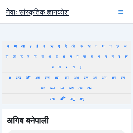
Skip
to
नेवाः सांस्कृतिक ज्ञानकोश
content
७
अ
आ
इ
ई
उ
ऋ
ए
ऐ
ओ
क
ख
ग
घ
च
छ
ज
झ
ञ
ट
ठ
ड
त
थ
द
ध
न
प
फ
ब
भ
म
य
र
ल
व
श
ष
स
ह
अं
अख
अग
अच
अज
अञ
अण
अथ
अन
अप
अभ
अम
अय
अर
अल
अव
अश
अष
अस
अगः
अगि
अगू
अग्
अगिब बनेपाली