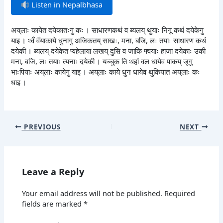
Listen in Nepalbhasa
अय्‌लाः कायेत दयेकातःगु कः । साधारणकथं व ब्यलय् थुयाः निगू कथं दयेकेगु
याइ । थ्वँ वँयाकाये धुनागु अजिकतय् साखः, मना, बजि, लः तयाः साधारण कथं
दयेकी । ब्यलय् दयेकेत प्वहेलाया लखय् दुसि व जाकि फ्वयाः हाजा दयेकाः उकी
मना, बजि, लः तयाः त्यनाः दयेकी । यच्चुक ति थहां वल धायेव पाकय् जूगु
भाःपियाः अय्‌लाः कायेगु याइ । अय्‌लाः काये धुन धायेव थुकियात अय्‌लाः कः
धाइ ।
PREVIOUS
NEXT
Leave a Reply
Your email address will not be published.
Required
fields are marked
*