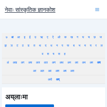
Skip
to
नेवाः सांस्कृतिक ज्ञानकोश
content
७
अ
आ
इ
ई
उ
ऋ
ए
ऐ
ओ
क
ख
ग
घ
च
छ
ज
झ
ञ
ट
ठ
ड
त
थ
द
ध
न
प
फ
ब
भ
म
य
र
ल
व
श
ष
स
ह
अं
अख
अग
अच
अज
अञ
अण
अथ
अन
अप
अभ
अम
अय
अर
अल
अव
अश
अष
अस
अयो
अय्
अय्‌लाःमा