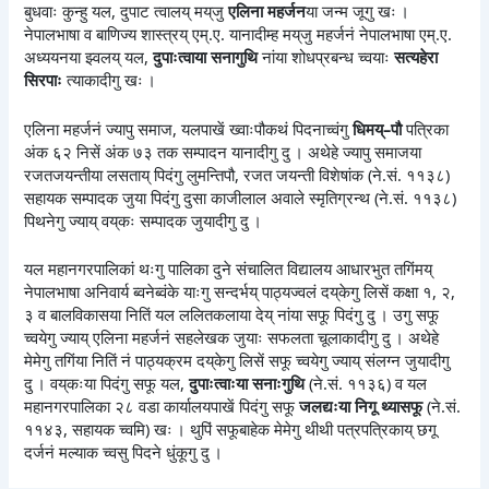
बुधवाः कुन्हु यल, दुपाट त्वालय् मय्‌जु
एलिना महर्जन
या जन्म जूगु खः ।
नेपालभाषा व बाणिज्य शास्त्रय् एम्.ए. यानादीम्ह मय्‌जु महर्जनं नेपालभाषा एम्.ए.
अध्ययनया झ्वलय् यल,
दुपाःत्वाया सनागुथि
नांया शोधप्रबन्ध च्वयाः
सत्यहेरा
सिरपाः
त्याकादीगु खः ।
एलिना महर्जनं ज्यापु समाज, यलपाखें ख्वाःपौकथं पिदनाच्वंगु
धिमय्–पौ
पत्रिका
अंक ६२ निसें अंक ७३ तक सम्पादन यानादीगु दु । अथेहे ज्यापु समाजया
रजतजयन्तीया लसताय् पिदंगु लुमन्तिपौ, रजत जयन्ती विशेषांक (ने.सं. ११३८)
सहायक सम्पादक जुया पिदंगु दुसा काजीलाल अवाले स्मृतिग्रन्थ (ने.सं. ११३८)
पिथनेगु ज्याय् वय्‌कः सम्पादक जुयादीगु दु ।
यल महानगरपालिकां थःगु पालिका दुने संचालित विद्यालय आधारभुत तगिंमय्
नेपालभाषा अनिवार्य ब्वनेब्वंके याःगु सन्दर्भय् पाठ्यज्वलं दय्‌केगु लिसें कक्षा १, २,
३ व बालविकासया नितिं यल ललितकलाया देय् नांया सफू पिदंगु दु । उगु सफू
च्वयेगु ज्याय् एलिना महर्जनं सहलेखक जुयाः सफलता चूलाकादीगु दु । अथेहे
मेमेगु तगिंया नितिं नं पाठ्यक्रम दय्‌केगु लिसें सफू च्वयेगु ज्याय् संलग्न जुयादीगु
दु । वय्‌कःया पिदंगु सफू यल,
दुपाःत्वाःया सनाःगुथि
(ने.सं. ११३६) व यल
महानगरपालिका २८ वडा कार्यालयपाखें पिदंगु सफू
जलद्यःया निगू थ्यासफू
(ने.सं.
११४३, सहायक च्वमि) खः । थुपिं सफूबाहेक मेमेगु थीथी पत्रपत्रिकाय् छगू
दर्जनं मल्याक च्वसु पिदने धुंकूगु दु ।