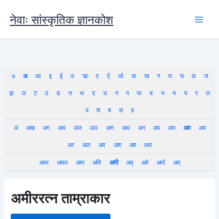
Skip
to
नेवाः सांस्कृतिक ज्ञानकोश
content
७
अ
आ
इ
ई
उ
ऋ
ए
ऐ
ओ
क
ख
ग
घ
च
छ
ज
झ
ञ
ट
ठ
ड
त
थ
द
ध
न
प
फ
ब
भ
म
य
र
ल
व
श
ष
स
ह
अं
अख
अग
अच
अज
अञ
अण
अथ
अन
अप
अभ
अम
अय
अर
अल
अव
अश
अष
अस
अमर
अमल
अमा
अमि
अमी
अमृ
अमे
अमो
अम्
अमीररत्न ताम्राकार