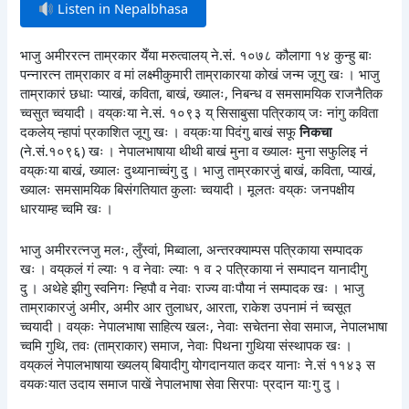
Listen in Nepalbhasa
भाजु अमीररत्न ताम्रकार येँया मरुत्वालय् ने.सं. १०७८ कौलागा १४ कुन्हु बाः
पन्नारत्न ताम्राकार व मां लक्ष्मीकुमारी ताम्राकारया कोखं जन्म जूगु खः । भाजु
ताम्राकारं छधाः प्याखं, कविता, बाखं, ख्यालः, निबन्ध व समसामयिक राजनैतिक
च्वसुत च्वयादी । वय्‌कःया ने.सं. १०९३ य् सिसाबुसा पत्रिकाय् जः नांगु कविता
दकलेय् न्हापां प्रकाशित जूगु खः । वय्‌कःया पिदंगु बाखं सफू
निकचा
(ने.सं.१०९६) खः । नेपालभाषाया थीथी बाखं मुना व ख्यालः मुना सफुलिइ नं
वय्‌कःया बाखं, ख्यालः दुथ्यानाच्वंगु दु । भाजु ताम्रकारजुं बाखं, कविता, प्याखं,
ख्यालः समसामयिक बिसंगतियात कुलाः च्वयादी । मूलतः वय्‌कः जनपक्षीय
धारयाम्ह च्वमि खः ।
भाजु अमीररत्नजु मलः, लुँस्वां, मिब्वाला, अन्तरक्याम्पस पत्रिकाया सम्पादक
खः । वय्‌कलं गं ल्याः १ व नेवाः ल्याः १ व २ पत्रिकाया नं सम्पादन यानादीगु
दु । अथेहे झीगु स्वनिगः न्हिपौ व नेवाः राज्य वाःपौया नं सम्पादक खः । भाजु
ताम्राकारजुं अमीर, अमीर आर तुलाधर, आरता, राकेश उपनामं नं च्वसूत
च्वयादी । वय्‌कः नेपालभाषा साहित्य खलः, नेवाः सचेतना सेवा समाज, नेपालभाषा
च्वमि गुथि, तवः (ताम्राकार) समाज, नेवाः पिथना गुथिया संस्थापक खः ।
वय्‌कलं नेपालभाषाया ख्यलय् बियादीगु योगदानयात कदर यानाः ने.सं ११४३ स
वयकःयात उदाय समाज पाखें नेपालभाषा सेवा सिरपाः प्रदान याःगु दु ।