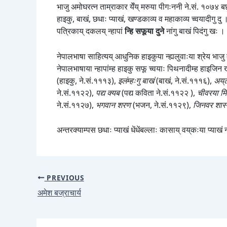
भाजु अमोघरत्न ताम्राकार येँय् मरुया पीगःननी ने.सं. १०७४ बछ
हाइकु, बाखं, छधाः प्याखं, खण्डकाव्य व महाकाव्य च्वयादीगु दु
पत्रिकाय् दकलय् न्हापां
न्हि सफूया दुने
नांगु बाखं पिदंगु खः ।
नेपालभाषा साहित्यय् आधुनिक हाइकुया न्ह्यलुवाःया श्रेय भाजु
नेपालभाषाया न्हापांम्ह हाइकु सफू च्वयाः पिथनादीम्ह हाइजिन
(हाइकु, ने.सं.१११३),
इलंम्हःगु बाखं
(बाखं, ने.सं.१११६),
अय्‌
ने.सं.११२२),
पद्य क्यब
(पद्य कविता ने.सं.११२२ ),
चीवरया म
ने.सं.११२७),
भगवान शरण
(भजन, ने.सं.११२९),
जिनवर शास
अन्तरक्याम्पस छधाः प्याखं धेंधेंबल्लाः कासाय् वय्‌कःया प्याखं
PREVIOUS
अमेश बज्राचार्य