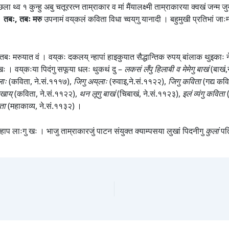
ला थ्व १ कुन्हु अबु चतूररत्न ताम्राकार व मां मैंयालक्ष्मी ताम्राकारया क्वखं जन्
 ।
तबः, तबः मरु
उपनामं वय्‌कलं कविता विधा च्वय्‌गु यानादी । बहुमुखी प्रतिभां ज
 तबः मरुयात वं । वय्‌कः दकलय् न्हापां हाइकुयात सैद्धान्तिक रुपय् बांलाक थुइका
 खः । वय्‌कःया पिदंगु सफूया धलः थुकथं दु –
लकसं लँपु हिलाबी व मेमेगु बाखं
(बाखं
लाः
(कविता, ने.सं.१११७),
जिगु अय्‌लाः
(रुवाइ,ने.सं.११२२),
जिगु कविता
(गद्य कव
िखाय्
(कविता, ने.सं.११२२),
थन लूगु बाखं
(चिबाखं, ने.सं.११२३),
इलं व्यंगु कविता
्ता
(महाकाव्य, ने.सं.११३२) ।
 न्हाप लाःगु खः । भाजु ताम्राकारजुं पाटन संयुक्त क्याम्पसया लुखां पिदनीगु
कुलां
पत्