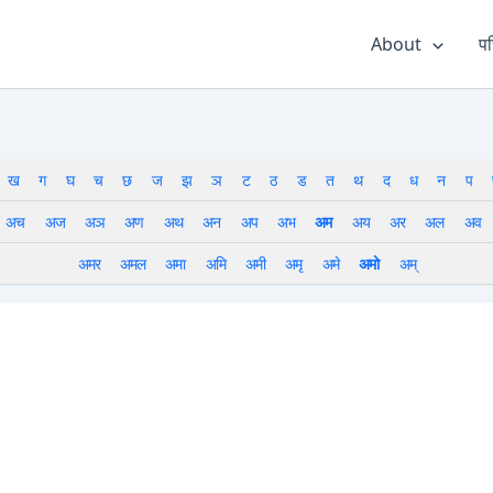
About
पर
ख
ग
घ
च
छ
ज
झ
ञ
ट
ठ
ड
त
थ
द
ध
न
प
अच
अज
अञ
अण
अथ
अन
अप
अभ
अम
अय
अर
अल
अव
अमर
अमल
अमा
अमि
अमी
अमृ
अमे
अमो
अम्