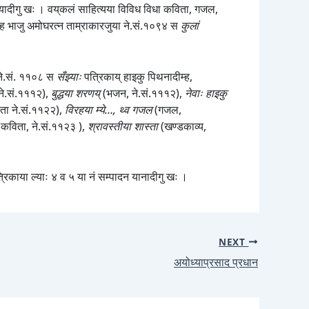
म जुयादीगु खः । वय्‌कलं साहित्यया विविध विधा कविता, गजल,
ाःम्ह भाजु अमोघरत्न ताम्राकारजुया ने.सं.१०९४ स
कुलां
ः ने.सं. ११०८ स
सँझ्याः
पत्रिकाय् हाइकु पिथनादीम्ह,
,ने.सं.१११२),
बुद्धया शरणय्
(भजन, ने.सं.१११२),
नेवाः हाइकु
िता ने.सं.११२२),
विरहया म्ये…, थ्व गजल
(गजल,
(कविता, ने.सं.११२३ ),
श्रावस्तीया शास्ता
(खण्डकाव्य,
रिकाया ल्याः ४ व ५ या नं सम्पादन यानादीगु खः ।
NEXT
अयोध्याप्रसाद प्रधान