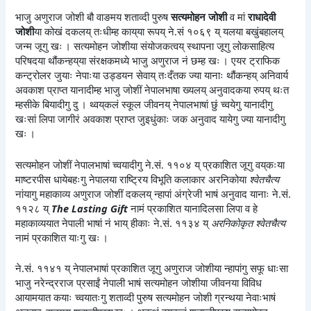
भाजु अणुराज जोशी बौ वाङमय शताव्दी पुरुष
सत्यमोहन जोशी
व मां
राधादेवी
जोशी
या कोखं दकलय् तःधीम्ह काय्‌या रूपय् ने.सं १०६९ य् यलया बखुंबहालय्
जन्म जूगु खः । सत्यमोहन जोशीया संयोजकत्वय् स्थापना जूगु लोकसाहित्य
परिषदया थौंकन्हय्‌या संरक्षकमध्ये भाजु अणुराज नं छम्ह खः । एयर ट्राफिक
कन्ट्रोलर जुयाः नेपाःया उड्डयन सेवाय् तःदँतक ज्या यानाः थौंकन्हय् अनिवार्य
अवकाश प्राप्त यानादीम्ह भाजु जोशीं नेपालभाषा ख्यलय् अनुवादकया रुपय् थःत
म्हसीके बियादीगु दु । थ्वय्‌कलं स्कूल जीवनय् नेपालभाषां छुं च्वयेगु यानादीगु
खःसां लिपा जागीरं अवकाश प्राप्त जुइधुंकाः जक अनुवाद यायेगु ज्या यानादीगु
खः ।
सत्यमोहन जोशीं नेपालभाषां च्वयादीगु ने.सं. ११०४ य् प्रकाशित जूगु वय्‌कःया
माष्टरपीस धायेबहःगु नेपालया राष्ट्रिय विभूति कलाकार अरनिकोया
श्वेतचैत्य
नांयागु महाकाव्य अणुराज जोशीं दकलय् न्हापां अंग्रेजी भाषं अनुवाद यानाः ने.सं.
११२८ य्
The Lasting Gift
नामं प्रकाशित यानादिलसा लिपा व हे
महाकाव्ययात नेपाली भाषां नं भाय् हीकाः ने.सं. ११३४ य्
अरनिकोकृत श्वेतचैत्य
नामं प्रकाशित याःगु खः ।
ने.सं. ११४१ य् नेपालभाषां प्रकाशित जूगु अणुराज जोशीया न्हापांगु सफू धाःसा
भाजु नरेन्द्रराज प्रसाईं नेपाली भाषं सत्यमोहन जोशीया जीवनया विविध
आयामयात कयाः च्वयातःगु शताव्दी पुरुष सत्यमोहन जोशी ग्रन्थया नेवाःभाषं