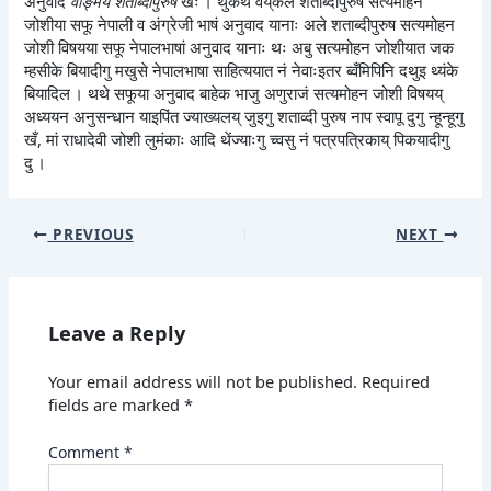
अनुवाद
वाङ्मय शताब्दीपुरुष
खः । थुकथं वय्‌कलं शताब्दीपुरुष सत्यमोहन
जोशीया सफू नेपाली व अंग्रेजी भाषं अनुवाद यानाः अले शताब्दीपुरुष सत्यमोहन
जोशी विषयया सफू नेपालभाषां अनुवाद यानाः थः अबु सत्यमोहन जोशीयात जक
म्हसीके बियादीगु मखुसे नेपालभाषा साहित्ययात नं नेवाःइतर ब्वँमिपिनि दथुइ थ्यंके
बियादिल । थथे सफूया अनुवाद बाहेक भाजु अणुराजं सत्यमोहन जोशी विषयय्
अध्ययन अनुसन्धान याइपिंत ज्याख्यलय् जुइगु शताव्दी पुरुष नाप स्वापू दुगु न्हून्हूगु
खँ, मां राधादेवी जोशी लुमंकाः आदि थेंज्याःगु च्वसु नं पत्रपत्रिकाय् पिकयादीगु
दु ।
PREVIOUS
NEXT
Leave a Reply
Your email address will not be published.
Required
fields are marked
*
Comment
*