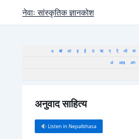
Skip
नेवाः सांस्कृतिक ज्ञानकोश
to
content
७
अ
आ
इ
ई
उ
ऋ
ए
ऐ
ओ
क
अं
अख
अग
अनुवाद साहित्य
Listen in Nepalbhasa