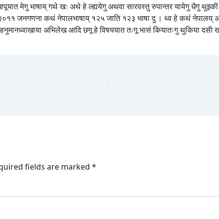
ूयात मेगु भाषाय् गथे खः अथे हे ल्ह्ययेगु अथवा सारवस्तु रुपान्तर यायेगु धैगु थुइक
 २०११ जनगणना कथं नेपालभाषाय् १२५ जाति १२३ भाषा दु । थ्व हे कथं नेपालय् अनुवा
 हनुमानध्वाखाया अभिलेख आदि छगू हे विषययात तःगू भासं कियातःगु थुकिया दसी 
quired fields are marked
*