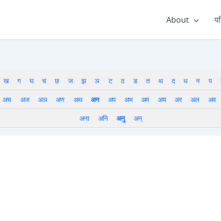
About
पर
ख
ग
घ
च
छ
ज
झ
ञ
ट
ठ
ड
त
थ
द
ध
न
प
अच
अज
अञ
अण
अथ
अन
अप
अभ
अम
अय
अर
अल
अव
अना
अनि
अनु
अन्