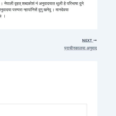
ी । नेपाली वृहत् शब्दकोशं नं अनुवादयात थुली हे परिभाषा दुने
दया परम्परा न्हापांनिसें दुगु खनेदु । मानदेवया
खः ।
NEXT
प्राचीनकालया अनुवाद