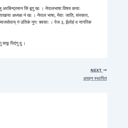
ाजु अरबिन्द्रमान सिं बूगु खः । नेपालभाषा विषय कयाः
ँ शाखाया अध्यक्ष नं खः । नेपाल भाषा, नेवाः जाति, संस्कार,
या समाजसेवाय् नं उतिकं नुगः क्वसाः । पेज ३, ईलोहं व नागरिक
गु सफू पिदंगु दु ।
NEXT
अरहन स्थापित