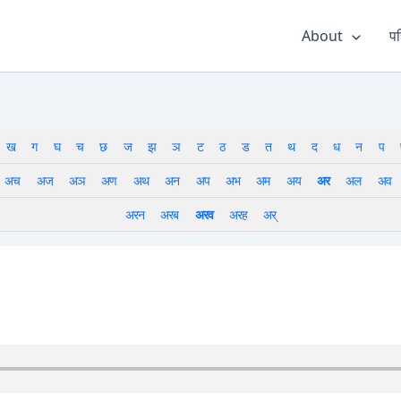
About
पर
ख
ग
घ
च
छ
ज
झ
ञ
ट
ठ
ड
त
थ
द
ध
न
प
अच
अज
अञ
अण
अथ
अन
अप
अभ
अम
अय
अर
अल
अव
अरन
अरब
अरव
अरह
अर्