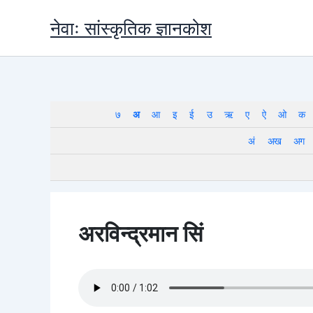
Skip
नेवाः सांस्कृतिक ज्ञानकोश
to
content
७
अ
आ
इ
ई
उ
ऋ
ए
ऐ
ओ
क
अं
अख
अग
अरविन्द्रमान सिं