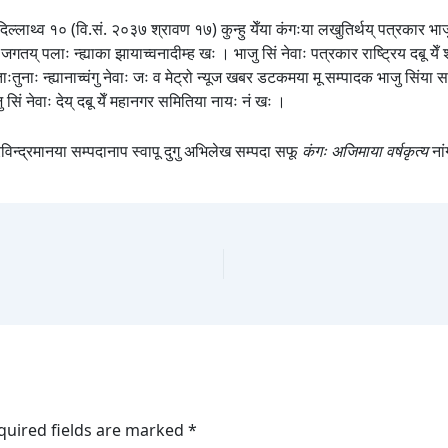
 दिल्लाथ्व १० (वि.सं. २०३७ श्रावण १७) कुन्हु येँया कंगःया लखुतिर्थय् पत्रकार भ
का जगतय् पलाः न्ह्याका झायाच्वनादीम्ह खः । भाजु सिं नेवाः पत्रकार राष्ट्रिय दबू ये
गु ताःतुनाः न्ह्यानाच्वंगु नेवाः जः व मेट्रो न्यूज खबर डटकमया मू सम्पादक भाजु सिं
 सिं नेवाः देय् दबू येँ महानगर समितिया नायः नं खः ।
अरविन्द्रमानया सम्पदानाप स्वापू दुगु अभिलेख सम्पदा सफू
कंगः अजिमाया वर्षकृत्य
नां
quired fields are marked
*