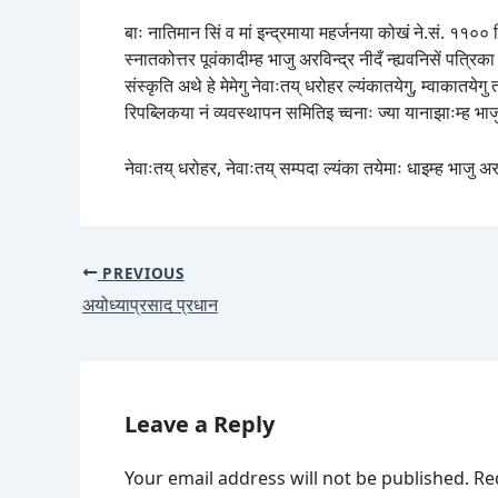
बाः नातिमान सिं व मां इन्द्रमाया महर्जनया कोखं ने.सं. ११००
स्नातकोत्तर पूवंकादीम्ह भाजु अरविन्द्र नीदँ न्ह्यवनिसें पत्रि
संस्कृति अथे हे मेमेगु नेवाःतय् धरोहर ल्यंकातयेगु, म्वाकातये
रिपब्लिकया नं व्यवस्थापन समितिइ च्वनाः ज्या यानाझाःम्ह भाजु
नेवाःतय् धरोहर, नेवाःतय् सम्पदा ल्यंका तयेमाः धाइम्ह भाजु 
PREVIOUS
अयोध्याप्रसाद प्रधान
Leave a Reply
Your email address will not be published.
Re