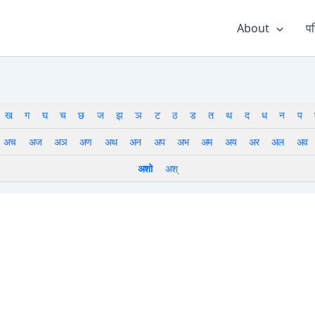
About
पर
ख
ग
घ
च
छ
ज
झ
ञ
ट
ठ
ड
त
थ
द
ध
न
प
अच
अज
अञ
अण
अथ
अन
अप
अभ
अम
अय
अर
अल
अव
अशो
अश्