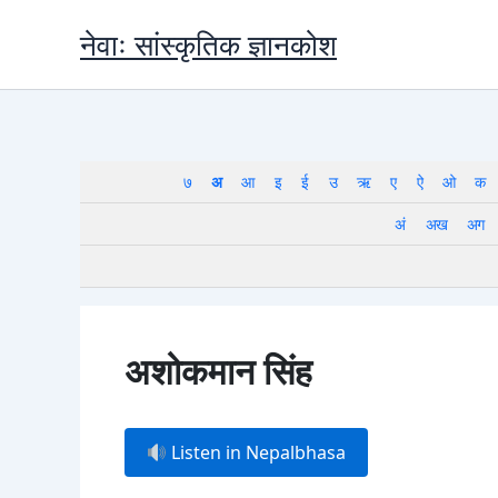
Skip
नेवाः सांस्कृतिक ज्ञानकोश
to
content
७
अ
आ
इ
ई
उ
ऋ
ए
ऐ
ओ
क
अं
अख
अग
अशोकमान सिंह
Listen in Nepalbhasa