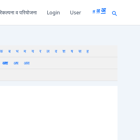
Decrease
Reset
Increase
font
अ
अ
font
Search
अ
िकल्पना व परियोजना
Login
User
size.
font
size.
size.
फ
ब
भ
म
य
र
ल
व
श
ष
स
ह
अश
अष
अस