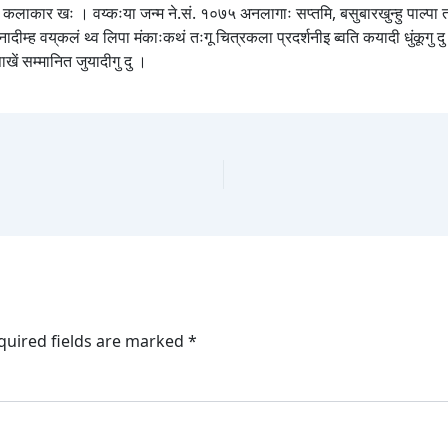
 कलाकार खः । वय्कःया जन्म ने.सं. १०७५ अनलागाः सप्तमि, बसुबारखुन्हु पाल्पा त
म्ह वय्‌कलं थ्व लिपा मंकाःकथं तःगू चित्रकला प्रदर्शनीइ ब्वति कयादी धुंकूगु द
ाखें सम्मानित जुयादीगु दु ।
quired fields are marked
*