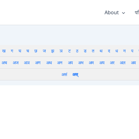
About
पर
ख
ग
घ
च
छ
ज
झ
ञ
ट
ठ
ड
त
थ
द
ध
न
प
अच
अज
अञ
अण
अथ
अन
अप
अभ
अम
अय
अर
अल
अव
असं
अस्