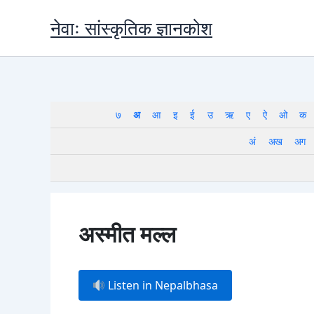
Skip
नेवाः सांस्कृतिक ज्ञानकोश
to
content
७
अ
आ
इ
ई
उ
ऋ
ए
ऐ
ओ
क
अं
अख
अग
अस्मीत मल्ल
Listen in Nepalbhasa