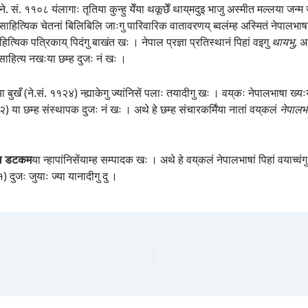
्वखं ने. सं. ११०८ यंलागाः तृतिया कुन्हु येँया थकूछेँ थाय्‌मदुइ भाजु अस्मीत मल
ित्यिक चेतनां बिलिबिलि जाःगु पारिवारिक वातावरणय् ब्वलंम्ह अस्मितं नेपालभाषा स
्यिक पत्रिकाय् पिदंगु बाखंत खः । नेपाल प्रज्ञा प्रतिस्थानं पिहां वइगु
थायभु
, अ
षा साहित्य नखःया छम्ह दुजः नं खः ।
ा बुखँ (ने.सं. ११२४) न्ह्याकेगु ज्यांनिसें पलाः तयादीगु खः । वय्‌कः नेपालभाषा 
२) या छम्ह संस्थापक दुजः नं खः । अथे हे छम्ह संचारकर्मिंया नातां वय्‌कलं
नेपालभा
डल डटकम
या न्हापांनिसेंयाम्ह सम्पादक खः । अथे हे वय्‌कलं नेपालभाषां पिहां वयाच्
) दुजः जुयाः ज्या यानादीगु दु ।