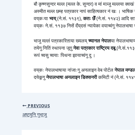
बौ कृष्णसुन्दर मल्ल (मल्ल के. सुन्दर) व मां मञ्जु मल्लया क
अस्मीत मल्ल छम्ह पत्रकार नापं साहित्यकार नं खः । भाषिक साह
वय्‌कःया
भ्वय्
(ने.सं. ११३९),
कतः छेँ
(ने.सं. ११४२) आदि साहित
वय्‌कः ने.सं. ११३७ निसें दँय्‌दसं न्यायेका वयाच्वंगु नेपालभा
भाजु मल्लं पत्रकारिताया ख्यलय्
च्यानल नेपाल
या नेपालभाषाय
तयेगु नितिं स्थापना जूगु
नेवा पत्रकार राष्ट्रिय दबू
(ने.सं.११३
रूपं च्वसु च्वयाः पिथना झायाच्वंगु दु ।
वय्‌कः नेपालभाषाया नांजाःगु अनलाइन वेब पोर्टल
नेपाल मण्
दयेकूगु
नेपालभाषा अनलाइन डिक्सनरी
कमिटी नं (ने.सं. ११४१
PREVIOUS
अष्टमुनि गुभाजु