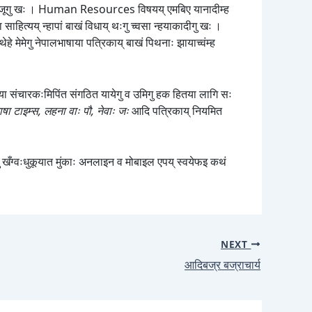
्लया जन्म जूगु खः । Human Resources विषयय् एमबिए यानादीम्ह
ाहित्यय् न्हापां बाखं विधाय् थःगु च्वसा न्हयाकादीगु खः ।
थेहे मेमेगु नेपालभाषाया पत्रिकाय् बाखं पिथनाः झायाच्वंम्ह
ख्यःया संचारकःमिपिंत संगठित यायेगु व उमिगु हक हितया लागि सः
षा टाइम्स, लहना वाः पौ, नेवाः जः
आदि पत्रिकाय् नियमित
वंगु खँग्वःधुकूयात मुंकाः अनलाइन व मोबाइल एपय् स्वयेफइ कथं
NEXT
आदिबज्र बज्राचार्य