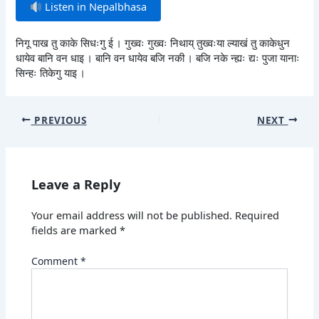
Listen in Nepalbhasa
निगू पाख तु काके सिधःगु ई । गुख्वः गुख्वः निथाय् तुख्वःया ल्याखं तु काकेधुन
धायेव बानि वन धाइ । बानि वन धायेव बजि नकी । बजि नके न्ह्यः द्यः पुजा यानाः
सिन्हः तिकेगु याइ ।
PREVIOUS
NEXT
Leave a Reply
Your email address will not be published.
Required
fields are marked
*
Comment
*