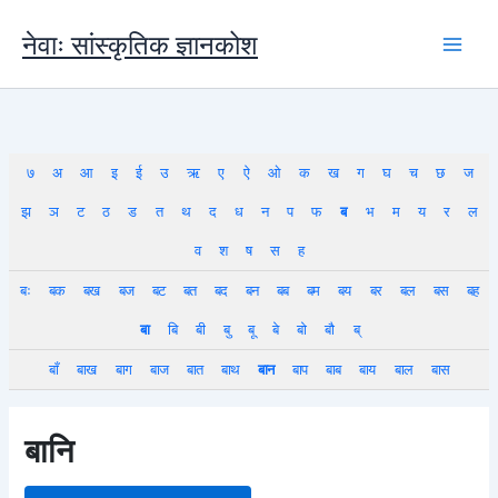
Skip
to
नेवाः सांस्कृतिक ज्ञानकोश
content
७
अ
आ
इ
ई
उ
ऋ
ए
ऐ
ओ
क
ख
ग
घ
च
छ
ज
झ
ञ
ट
ठ
ड
त
थ
द
ध
न
प
फ
ब
भ
म
य
र
ल
व
श
ष
स
ह
बः
बक
बख
बज
बट
बत
बद
बन
बब
बम
बय
बर
बल
बस
बह
बा
बि
बी
बु
बू
बे
बो
बौ
ब्
बाँ
बाख
बाग
बाज
बात
बाथ
बान
बाप
बाब
बाय
बाल
बास
बानि