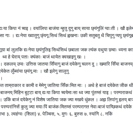
या किपा नं च्वइ । वयांलिपा बाजंया म्हुतु दुगु बाय् साया छ्यंगुलिं प्वाःती । खौ इलेमा
गाः । द्यःनेया ख्वातुगु छ्ंयगू सिथं सिथं ह्वखनाः उकी सतुबतु थें चिपुगु प्यपु छ्यंगूब
छ्यंगूया बां लुलकि द्यःनेया छ्यंगुलिइ सिथंसिथं छबाला जक ल्यंक दथुया छचाः ध्यना 
 । थ्व हे घेराय् पताः क्यंकाः बाजं थायेत क्वखाइगु खः ।
ः । दकलय् उप्वः उत्तिस जातया सिँयागु बाजं दयेकेगु चलन दु । खमारि सिँया बाजन
ेकेत लुँब्यांया छ्यंगू माः । खौ इलेगु सालुगु
ः ।
ेत ताम्राकार व कामी व मेमेगु जातिया सिँकःमित माः । अथे हे बाजं दयेकेत जीक थीथी 
 बाजनय् मिहिन बुट्टा बाय् द्यःया किपा च्वयेमाःसा थ्व ज्या पुंतय्सं याइ । परम्पराक
 दु । उकिं बाजं दयेकेगु नं विशेष जातिया जक ज्या मखये धुंकल । अझ लिपांगु इलय् बाजं
रम्परांनिसें कुलु ज्या मयाःपिं बाजंकःमितय्सं परम्परागत नेवाःबाजं पाय्छिकथं दयेके 
ा ३. ल्वहंग्वः (शिला) ४. पेञ्चिस, ५. मुगः ६. बुरुस ७. स्यांगि ८. नकिं