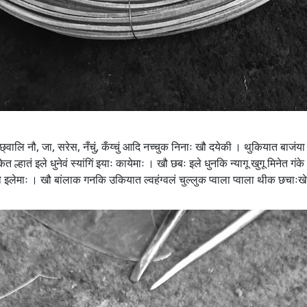
 छ्वालि नौ, जा, सरेस, नँचुं, कँय्चुं आदि नच्चुक निनाः खौ दयेकी । थुकियात बाजंया
्हातं इले धुनेवं स्यांगिं इयाः कायेमाः । खौ छबः इले धुनकि न्यागू खुगू मिनेत गंक
ौ इलेमाः । खौ बांलाक गनकि उकियात ल्वहंग्वलं चुल्लुक प्वाला प्वाला थीक छचाःखे