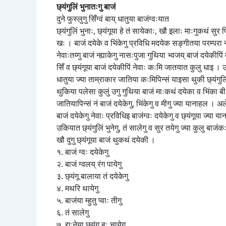
छ्यंगुलिं भुनातःगु बाजं
दुने फुस्लुगु सिँग्वं बाय् धातुया बाजंग्वःयात
छ्यंगुलिं भुनाः, छ्यंगूया हे तं सायेकाः, खौ इलाः माःगुकथं सुर
खः । बाजं दयेके व भिंकेगु प्रविधि मदयेक सङ्गीतया परम्परा न
नेवाःतय्गु बाजं न्ह्याकेगु नासःपुजा गुथिया भ्वजय् बाजं दयेकी
सिँ व छ्यंगूया बाजं दयेकीपिं नेवाः कःमि जातयात कुलु धाइ ।
धातुया ज्या ताम्राकार जातिया कःमिपिन्सं याइसा थुकी छ्यंगुलिं
थुकिया पलेसा कुलुं उगु गुथिया बाजं माःकथं दयेका व भिंका बी ।
जातियापिन्सं नं बाजं दयेकेगु, भिंकेगु व मीगु ज्या यानाहल । अल
बाजं दयेकेगु नेवाः प्रविधिइ बाजंग्वः दयेकेगु व छ्यंगूया ज्या य
उकियात छ्यंगुलिं भुनेगु, तं सालेगु व सुर तयेगु ज्या कुलु बाजं
खौ दुगु छ्यंगूया बाजं थुकथं दयेकी ।
१. बाजं ग्वः दयेकेगु
२. बाजं ग्वलय् रंग पायेगु
३. छ्यंगू बालाया तं दयेकेगु
४. मथरि थायेगु
५. बाजंया म्हुतु प्वाः तीगु
६. तं सालेगु
७. द्यःनेया छ्यंगू बः चायेगु