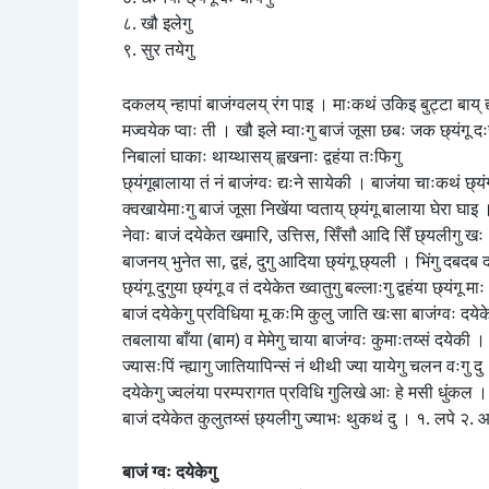
८. खौ इलेगु
९. सुर तयेगु
दकलय् न्हापां बाजंग्वलय् रंग पाइ । माःकथं उकिइ बुट्टा बाय् द्यः
मज्वयेक प्वाः ती । खौ इले म्वाःगु बाजं जूसा छबः जक छ्यंगू दःसा 
निबालां घाकाः थाय्थासय् ह्वखनाः द्वहंया तःफिगु
छ्यंगूबालाया तं नं बाजंग्वः द्यःने सायेकी । बाजंया चाःकथं 
क्वखायेमाःगु बाजं जूसा निखेंया प्वताय् छ्यंगू बालाया घेरा घाइ
नेवाः बाजं दयेकेत खमारि, उत्तिस, सिँसौ आदि सिँ छ्यलीगु ख
बाजनय् भुनेत सा, द्वहं, दुगु आदिया छ्यंगू छ्यली । भिंगु दबदब दय
छ्यंगू दुगुया छ्यंगू व तं दयेकेत ख्वातुगु बल्लाःगु द्वहंया छ्यंगू मा
बाजं दयेकेगु प्रविधिया मू कःमि कुलु जाति खःसा बाजंग्वः दयेक
तबलाया बाँया (बाम) व मेमेगु चाया बाजंग्वः कुमाःतय्सं दयेकी ।
ज्यासःपिं न्ह्यागु जातियापिन्सं नं थीथी ज्या यायेगु चलन वःगु
दयेकेगु ज्वलंया परम्परागत प्रविधि गुलिखे आः हे मसी धुंकल । प
बाजं दयेकेत कुलुतय्सं छ्यलीगु ज्याभः थुकथं दु । १. लपे २. आभ
बाजं ग्वः दयेकेगु