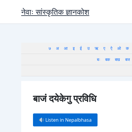
Skip
नेवाः सांस्कृतिक ज्ञानकोश
to
content
७
अ
आ
इ
ई
उ
ऋ
ए
ऐ
ओ
क
बः
बक
बख
बज
बाजं दयेकेगु प्रविधि
Listen in Nepalbhasa