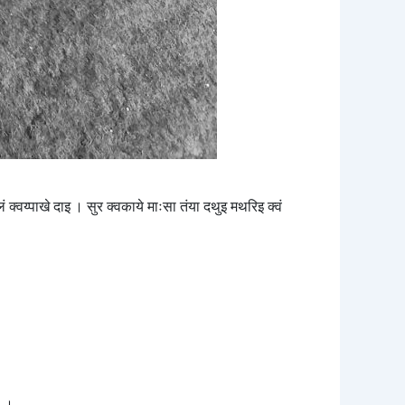
ं क्वय्पाखे दाइ । सुर क्वकाये माःसा तंया दथुइ मथरिइ क्वं
ः ।