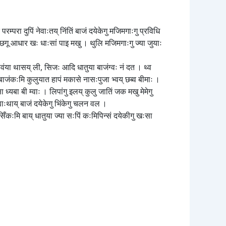
म्परा दुपिं नेवाःतय् निंतिं बाजं दयेकेगु मजिमगाःगु प्रविधि
गु छगू आधार खः धाःसां पाइ मखु । थुलि मजिमगाःगु ज्या जुयाः
्वंया थासय् ली, सिजः आदि धातुया बाजंग्वः नं दत । थ्व
 । बाजंकःमि कुलुयात हापं मकासे नासःपुजा भ्वय् छब्व बीमाः ।
 ध्यबा बी म्वाः । लिपांगु इलय् कुलु जातिं जक मखु मेमेगु
ह्याःथाय् बाजं दयेकेगु भिंकेगु चलन वल ।
या सिँकःमि बाय् धातुया ज्या सःपिं कःमिपिन्सं दयेकीगु खःसा