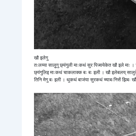
खौ इलेगु
तःलय्या सालुुगु छ्यंगुली माःकथं सुर पिज्वयेकेत खौ इले माः ।
छ्यंगुलिइ माःकथं चाकलाक्क बः बः इली । खौ इलेबलय् सालुकेत ल
तिनि मेगु बः इली । थुकथं बाजंया सुरकथं च्याबःनिसें झिबः ख