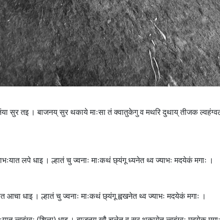
ाजंया सुर तइ । बाजनय् सुर थकाये माःसा तं क्वातुकेगु व मथरि दुथाय् तीजक ल्वहंग्वल
 ज्याभःयात लपे धाइ । ल्हातं चु ज्वनाः माःकथं छ्यंगू ध्यनेत थ्व ज्याभः मदयेकं मगाः ।
यात आचा धाइ । ल्हातं चु ज्वनाः माःकथं छ्यंगू ह्वखनेत थ्व ज्याभः मदयेकं मगाः ।
ा ग्वःयात ल्वहंग्वः (शिला) धाइ । बाजनय् खौ चुलेत व सुर थकायेत ल्वहंग्वः मदयेक मगा