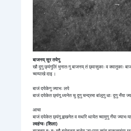
बाजनय् सुर तयेगु
खौ दुगु छ्यंगुलिं भुनातःगु बाजनय् तं छ्वासुकाः व क्वातुकाः ब
च्वय्पाखे दाइ ।
बाजं दयेकेगु ज्याभः लपे
बाजं दयेकेत छ्यंगू ध्यनेत चु दुगु चन्द्रमा बांलूगु धाः दुगु नँया
आचा
बाजं दयेकेत छ्यंगू ह्वखनेत व मथरि थायेत च्वामुगु नँया ज्याभः
ल्वहंग्वः (शिला)
बाजनय् बः बः खौ इलेबलय् चुलेगु ल्हाःपाय् न्ह्यंगु हाकुल्वहंय