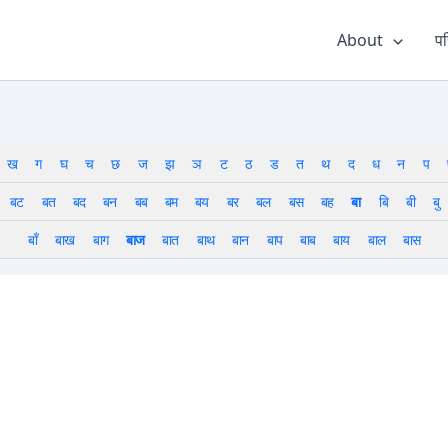
About
पर
ख
ग
घ
च
छ
ज
झ
ञ
ट
ठ
ड
त
थ
द
ध
न
प
बट
बत
बद
बन
बब
बम
बय
बर
बल
बस
बह
बा
बि
बी
बु
बाँ
बाख
बाग
बाज
बात
बाथ
बान
बाप
बाब
बाय
बाल
बास