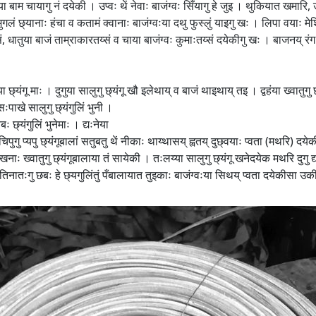
ाया बाम चायागु नं दयेकी । उप्वः थें नेवाः बाजंग्वः सिँयागु हे जुइ । थुकियात खमारि, 
ुगलं छ्यानाः हंचा व कतामं क्वानाः बाजंग्वःया दथु फुस्लुं याइगु खः । लिपा वयाः मे
सं, धातुया बाजं ताम्राकारतय्सं व चाया बाजंग्वः कुमाःतय्सं दयेकीगु खः । बाजनय् रंग 
ुया छ्यंगू माः । दुगुया सालुगु छ्यंगू खौ इलेथाय् व बाजं थाइथाय् तइ । द्वहंया ख्वात
ःपाखे सालुगु छ्यंगुलिं भुनी ।
छ्यंगुलिं भुनेमाः । द्यःनेया
 चिपुगु प्यपु छ्यंगूबालां सतुबतु थें नीकाः थाय्थासय् ह्वतय् दुछ्वयाः प्वता (मथरि) दये
वखनाः ख्वातुगु छ्यंगूबालाया तं सायेकी । तःलय्या सालुगु छ्यंगू खनेदयेक मथरि दुगु द्
ः तिनातःगु छबः हे छ्यगुलिंतुं पँबालायात तुइकाः बाजंग्वःया सिथय् प्वता दयेकीसा उक