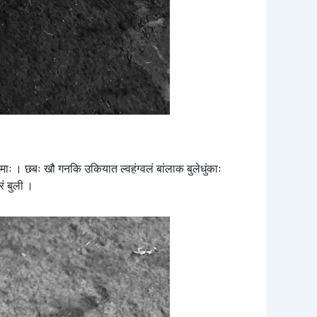
े माः । छबः खौ गनकि उकियात ल्वहंग्वलं बांलाक बुलेधुंकाः
रं बुली ।