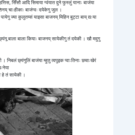
उत्तिस, सिँसौ आदि सिमाया ग्वंयात दुने फुस्लुं यानाः बाजंया
शिनय् चाःहीकाः बाजंग्वः दयेकेगु जुल ।
पायेगु ज्या कुलुतय्सं याइसा बाजनय् मिहिन बुट्टा बाय् द्यःया
ुगु छ्यंगू बाला बाला कियाः बाजनय् सायेकीगु तं दयेकी । खौ मदुगु
की । निबलं छ्यंगुलिं बाजंया म्हुतु त्वपुइक प्वाःतिनाः छचाःखेरं
यःनेया
ी हे तं सायेकी ।