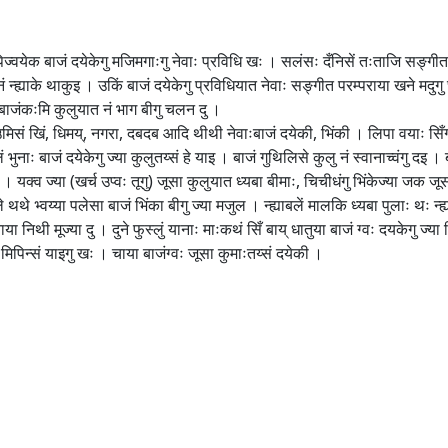
 पिज्वयेक बाजं दयेकेगु मजिमगाःगु नेवाः प्रविधि खः । सलंसः दँनिसें तःताजि सङ्गीत पर
ं न्ह्याके थाकुइ । उकिं बाजं दयेकेगु प्रविधियात नेवाः सङ्गीत परम्पराया खने मदु
पिं बाजंकःमि कुलुयात नं भाग बीगु चलन दु ।
 उमिसं खिं, धिमय्, नगरा, दबदब आदि थीथी नेवाःबाजं दयेकी, भिंकी । लिपा वयाः सिँग
 भुनाः बाजं दयेकेगु ज्या कुलुतय्सं हे याइ । बाजं गुथिलिसे कुलु नं स्वानाच्वंगु दइ
 यक्व ज्या (खर्च उप्वः तूगु) जूसा कुलुयात ध्यबा बीमाः, चिचीधंगु भिंकेज्या जक जूसा
े थथे भ्वय्या पलेसा बाजं भिंका बीगु ज्या मजुल । न्ह्याबलें मालकि ध्यबा पुलाः थः न्
ानाया निथी मूज्या दु । दुने फुस्लुं यानाः माःकथं सिँ बाय् धातुया बाजं ग्वः दयकेगु ज्
कःमिपिन्सं याइगु खः । चाया बाजंग्वः जूसा कुमाःतय्सं दयेकी ।