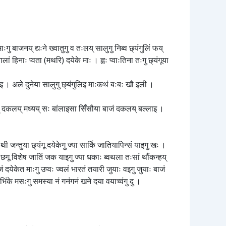
ःगु बाजनय् द्यःने ख्वातुगु व तःलय् सालुगु निब्व छ्यंगुलिं फय्
ालां हिनाः प्वता (मथरि) दयेके माः । ह्वः प्वाःतिना तःगु छ्यंगूया
काइ । अले दुनेया सालुगु छ्यंगुलिइ माःकथं बःबः खौ इली ।
य् दकलय् मध्यय् सः बांलाइसा सिँसौया बाजं दकलय् बल्लाइ ।
जन्तुया छ्यंगू दयेकेगु ज्या सार्कि जातियापिन्सं याइगु खः ।
थं छगू विशेष जातिं जक याइगु ज्या धकाः ब्वथला तःसां थौंकन्हय्
 दयेकेत माःगु उप्वः ज्वलं भारतं तयारी जुयाः वइगु जुयाः बाजं
भिंके मसःगु समस्या नं गनंगनं खने दया वयाच्वंगु दु ।