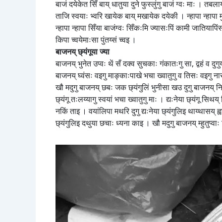
बाजं दयेकेत सिँ बाय् धातुया दुने फुस्लुंगु बाजं ग्वः माः । तबल
ताजि स्वयाः भ्वरि खायेक बाय् मखायेक दयेकी । न्हापा न्हापा म
न्हापा न्हापा सिँया बाजंग्वः सिँकःमि ज्यासःपिं कामी जातियापिं
किपा च्वयेमाःसा पुंतय्सं च्वइ ।
बाजनय् छ्यंगूया ज्या
बाजनय् भुनेत उप्वः थें सँ दक्व सुचकाः गंकातःगु सा, द्वहं व दुग
बाजनय् घ्वंसः वइगु माङ्काःपाखे भचा ख्वातुगु व तिसः वइगु नास
खौ मदुगु बाजनय् छबः जक छ्यंगुलिं भुनीसा खउ दुगु बाजनय् निबः 
छ्यंगू तःलय्यागु स्वयां भचा ख्वातुगु माः । द्यःनेया छ्यंगू सिथय्
नकिं ताइ । वयांलिपा मथरि दुगु द्यःनेया छ्यंगुलिइ थाय्थासय् ह्
छ्यंगुलिइ दथुया छचाः ध्यना काइ । खौ मदुगु बाजनय् म्हुतुप्वा