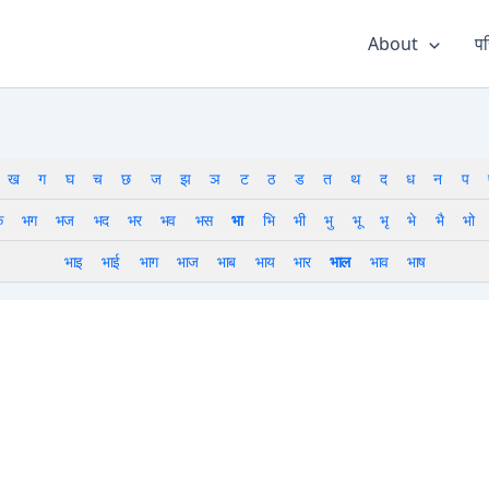
About
पर
ख
ग
घ
च
छ
ज
झ
ञ
ट
ठ
ड
त
थ
द
ध
न
प
क
भग
भज
भद
भर
भव
भस
भा
भि
भी
भु
भू
भृ
भे
भै
भो
भाइ
भाई
भाग
भाज
भाब
भाय
भार
भाल
भाव
भाष