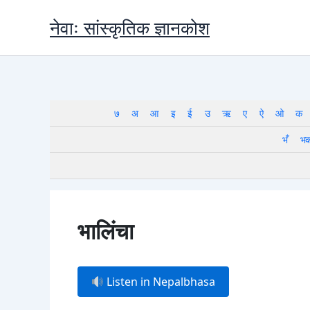
Skip
नेवाः सांस्कृतिक ज्ञानकोश
to
content
७
अ
आ
इ
ई
उ
ऋ
ए
ऐ
ओ
क
भँ
भ
भालिंचा
Listen in Nepalbhasa