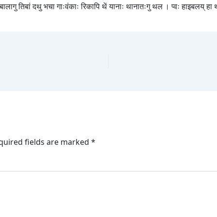
बालागु तिबां दथु भचा गाःवंकाः रिकापि थें यानाः थानातःगु थल । प्वः हाइबलय् हा थ
quired fields are marked
*