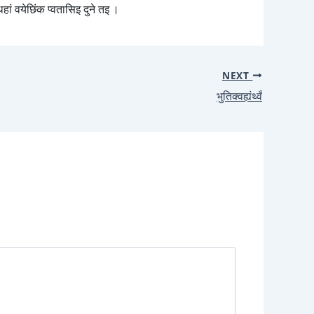
हां वयेछिंक प्वतासिइ दुने तइ ।
NEXT
भुतिक्वह्यंथ्वँ