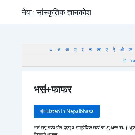
Skip
नेवाः सांस्कृतिक ज्ञानकोश
to
content
७
अ
आ
इ
ई
उ
ऋ
ए
ऐ
ओ
क
भँ
भ
भसं÷फाफर
Listen in Nepalbhasa
भसं छगू यक्व पोष दइगु व आयुर्वेदिक तत्वं जाःगु अन्न खः। थु
लिकाये थाकुइ।