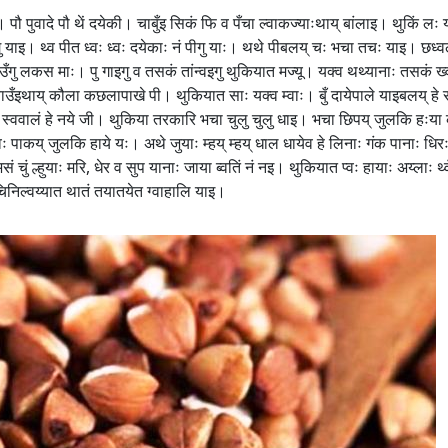
। पौ पुवादे पौ थें दयेकी। चाबुँइ सिकं फि व पँचा ल्वाकज्याःथाय् बांलाइ। थुकिं लः
 याइ। थ्व पीत ध्वः ध्वः दयेकाः नं पीगु याः। थथे पीबलय् चः भचा तचः याइ। छध्वल
वाउँगु लकस माः। पु गाइगु व तसकं तांन्वइगु थुकियात मज्यू। यक्व थथ्यानाः तसकं ख्
ाउँइथाय् कौला कछलापाखे पी। थुकियात साः यक्व म्वाः। बुँ दायेपाले याइबलय् हे स
ा स्ववालं हे नये जी। थुकिया तरकारि भचा चुलु चुलु धाइ। भचा छिपय् जुलकि हःया कापि
वः पाकय् जुलकि हाये यः। अथे जुयाः म्हय् म्हय् धाल धायेव हे लिनाः गंक पानाः ध
सं चुं ल्हुयाः मरि, धेर व सुप यानाः जाया ब्वतिं नं नइ। थुकियात प्वः हायाः अय्लाः 
 चिनिल्वय्यात थातं तयातयेत ग्वाहालि याइ।