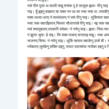
भसं पीत पुसा थःसाली मखु तप्यंक पु हे सालुक ह्वलाः पीगु याइ
गाइ। बुँ ह्वइगु बखतय् चा यक्व गन धाःसा भचा भचा लः तयाबीगु
यक्व थथ्याःथाय् नंं माथंवंथाय् नं भसं पीगु याइ। थुकियात ख्
भचा जक ख्वाउँइथाय् चिल्ला चौलापाखे पीगु याइ। म्ह्व जक ख्व
भसं क्यातुबलय् तरकारि दयेकाः नं नयेगु याइ। ह्वलाः निवाःत्य
नं झुप्पा जुयाः हे सइ। सि यक्व पाकय् यानातइ मखु। भचा अप्
भाजनय् सियाः नं नयेगु याइ। थुकिं म्हयात क्वाकेगु उर्जा बी। भ
नयेबलय् लुमंकेगु शक्ति दइगु, पत्थर दयाच्वंसा नायेका हइगु व