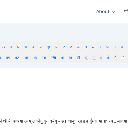
About
पर
ख
ग
घ
च
छ
ज
झ
ञ
ट
ठ
ड
त
थ
द
ध
न
प
क
भग
भज
भद
भर
भव
भस
भा
भि
भी
भु
भू
भृ
भे
भै
भो
की थीथी कथंया ल्वय् लंकीगु गुण दयेगु याइ। चाकु, खायू व गुँभसं यानाः स्वंगू जात